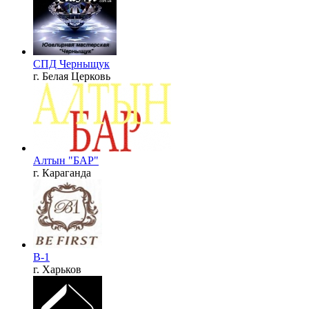
СПД Черныщук
г. Белая Церковь
Алтын "БАР"
г. Караганда
B-1
г. Харьков