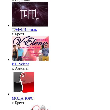
ТЭФФИ-стиль
г. Брест
ИП Velena
г. Алматы
МОДА-ЮРС
г. Брест