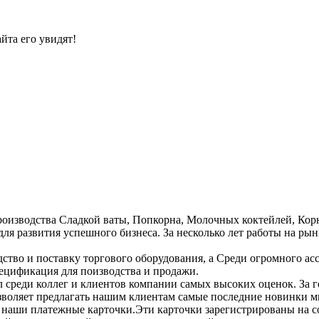
йта его увидят!
роизводства Сладкой ваты, Попкорна, Молочных коктейлей, Корн
ля развития успешного бизнеса. За несколько лет работы на ры
тво и поставку торгового оборудования, а Среди огромного ас
ецификация для поизводства и продажи.
 среди коллег и клиентов компании самых высоких оценок. За
озволяет предлагать нашим клиентам самые последние новинки 
наши платежные карточки.Эти карточки зарегистрированы на с