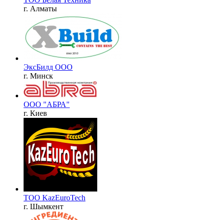
г. Алматы
ЭксБилд ООО
г. Минск
ООО "АБРА"
г. Киев
TOO KazEuroTech
г. Шымкент