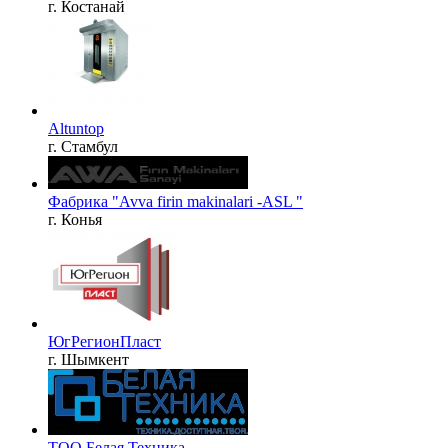
г. Костанай
Altuntop
г. Стамбул
Фабрика "Avva firin makinalari -ASL "
г. Конья
ЮгРегионПласт
г. Шымкент
ТОО Белая Техника