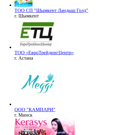
ТОО СП "Шымкент Ландыш Голд"
г. Шымкент
ТОО «ЕвроТрейдингЦентр»
г. Астана
ООО "КАМПАРИ"
г. Минск