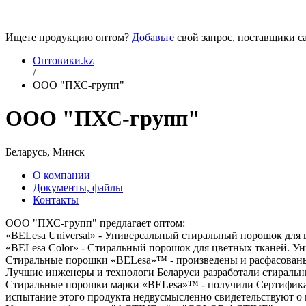
Ищете продукцию оптом?
Добавьте
свой запрос, поставщики са
Оптовики.kz
/
ООО "ПХС-групп"
ООО "ПХС-групп"
Беларусь, Минск
О компании
Документы, файлы
Контакты
ООО "ПХС-групп" предлагает оптом:
«BELesa Universal» - Универсальный стиральный порошок для 
«BELesa Color» - Стиральный порошок для цветных тканей. 
Стиральные порошки «BELesa»™ - произведены и расфасованы
Лучшие инженеры и технологи Беларуси разработали стиральн
Стиральные порошки марки «BELesa»™ - получили Сертификат 
испытание этого продукта недвусмысленно свидетельствуют о 