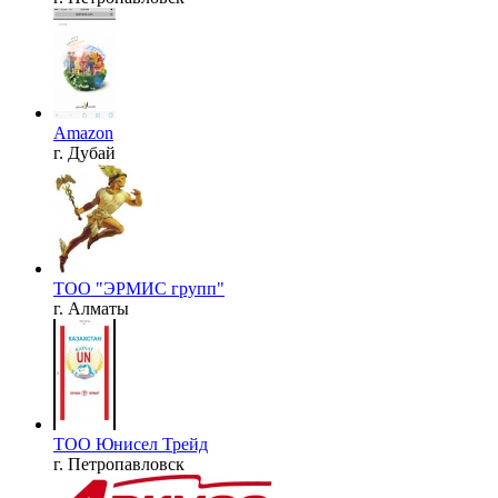
Amazon
г. Дубай
ТОО "ЭРМИС групп"
г. Алматы
ТОО Юнисел Трейд
г. Петропавловск