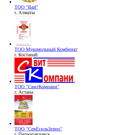
ТОО "Bail"
г. Алматы
ТОО Мукомольный Комбинат
г. Костанай
ТОО "СвитКомпани"
г. Астана
ТОО "СевЕсильЗерно"
г. Петропавловск