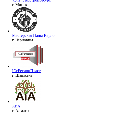
ЧУП "Лесстройресурс"
г. Минск
Мастерская Папы Карло
г. Черновцы
ЮгРегионПласт
г. Шымкент
АйА
г. Алматы