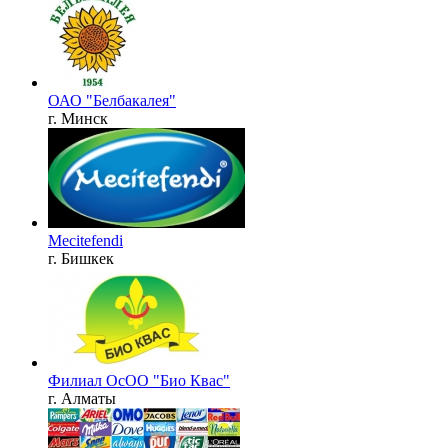
ОАО "Белбакалея"
г. Минск
Mecitefendi
г. Бишкек
Филиал ОсОО "Био Квас"
г. Алматы