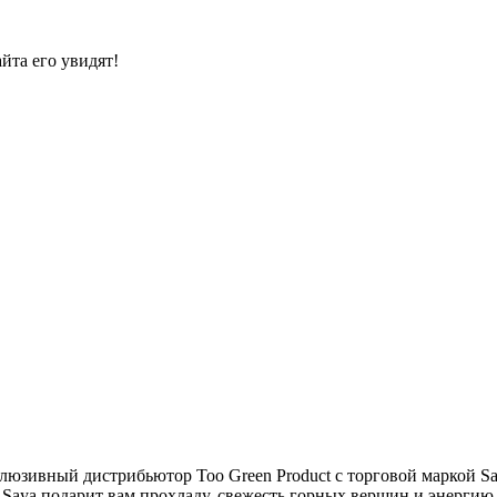
йта его увидят!
юзивный дистрибьютор Тоо Green Product с торговой маркой Sa
Saya подарит вам прохладу, свежесть горных вершин и энергию