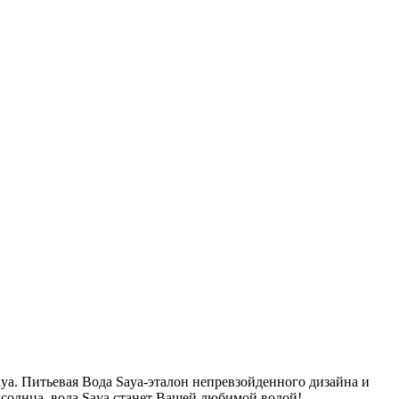
ya. Питьевая Вода Saya-эталон непревзойденного дизайна и
 солнца, вода Saya станет Вашей любимой водой!