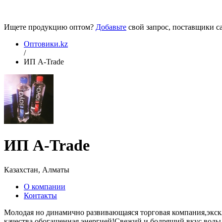
Ищете продукцию оптом?
Добавьте
свой запрос, поставщики са
Оптовики.kz
/
ИП A-Trade
ИП A-Trade
Казахстан, Алматы
О компании
Контакты
Молодая но динамично развивающаяся торговая компания,экскл
качества обогащенная энергией!Свежий и бодрящий вкус воды 