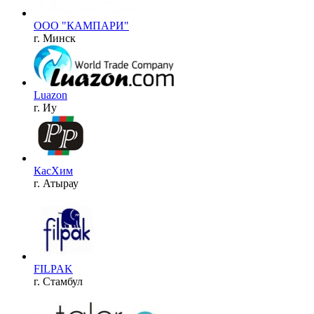
ООО "КАМПАРИ"
г. Минск
Luazon
г. Иу
КасХим
г. Атырау
FILPAK
г. Стамбул