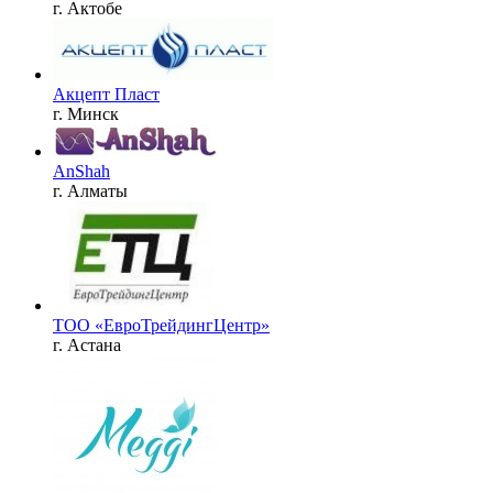
г. Актобе
Акцепт Пласт
г. Минск
AnShah
г. Алматы
ТОО «ЕвроТрейдингЦентр»
г. Астана