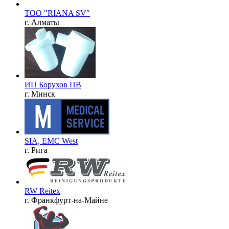
ТОО "RIANA SV"
г. Алматы
ИП Борухов ПВ
г. Минск
SIA, EMC West
г. Рига
RW Reitex
г. Франкфурт-на-Майне