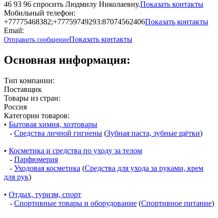
46 93 96 спросить Людмилу Николаевну.
Показать контакты
Мобильный телефон:
+77775468382;+77759749293:87074562406
Показать контакты
Email:
Показать контакты
Отправить сообщение
Основная информация:
Тип компании:
Поставщик
Товары из стран:
Россия
Категории товаров:
•
Бытовая химия, хозтовары
-
Средства личной гигиены
(
Зубная паста, зубные щётки
)
•
Косметика и средства по уходу за телом
-
Парфюмерия
-
Уходовая косметика
(
Средства для ухода за руками, крем
для рук
)
•
Отдых, туризм, спорт
-
Спортивные товары и оборудование
(
Спортивное питание
)