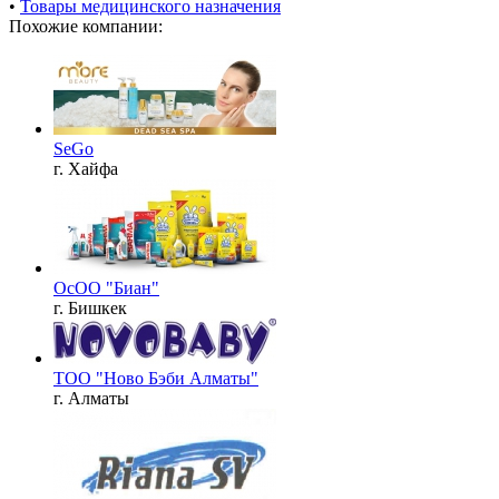
•
Товары медицинского назначения
Похожие компании:
SeGo
г. Хайфа
ОсОО "Биан"
г. Бишкек
ТОО "Ново Бэби Алматы"
г. Алматы