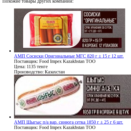
Похожие товары других компаний:
АМП Сосиски Оригинальные МГС 820 г ± 15 г 12 шт.
Поставщик:
Food Impex Kazakhstan TOO
Цена:
1135 тенге
Производство:
Казахстан
АМП Шыгыс п/а вар. синюга сетка 1850 г ± 25 г 6 шт.
Поставщик:
Food Impex Kazakhstan TOO