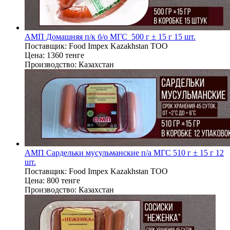
АМП Домашняя п/к б/о МГС 500 г ± 15 г 15 шт.
Поставщик:
Food Impex Kazakhstan TOO
Цена:
1360 тенге
Производство:
Казахстан
АМП Сардельки мусульманские п/а МГС 510 г ± 15 г 12
шт.
Поставщик:
Food Impex Kazakhstan TOO
Цена:
800 тенге
Производство:
Казахстан