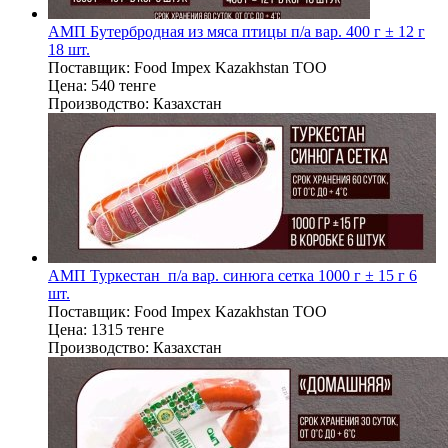
АМП Бутербродная из мяса птицы п/а вар. 400 г ± 12 г
18 шт.
Поставщик:
Food Impex Kazakhstan TOO
Цена:
540 тенге
Производство:
Казахстан
АМП Туркестан п/а вар. синюга сетка 1000 г ± 15 г 6
шт.
Поставщик:
Food Impex Kazakhstan TOO
Цена:
1315 тенге
Производство:
Казахстан