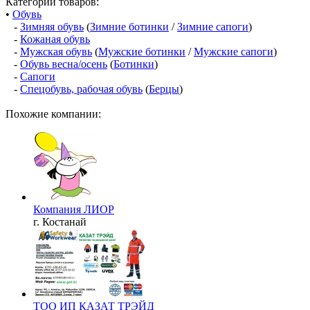
Категории товаров:
•
Обувь
-
Зимняя обувь
(
Зимние ботинки
/
Зимние сапоги
)
-
Кожаная обувь
-
Мужская обувь
(
Мужские ботинки
/
Мужские сапоги
)
-
Обувь весна/осень
(
Ботинки
)
-
Сапоги
-
Спецобувь, рабочая обувь
(
Берцы
)
Похожие компании:
Компания ЛИОР
г. Костанай
ТОО ИП КАЗАТ ТРЭЙД