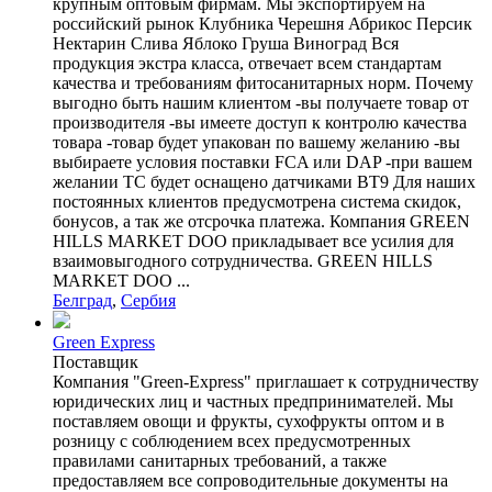
крупным оптовым фирмам. Мы экспортируем на
российский рынок Клубника Черешня Абрикос Персик
Нектарин Слива Яблоко Груша Виноград Вся
продукция экстра класса, отвечает всем стандартам
качества и требованиям фитосанитарных норм. Почему
выгодно быть нашим клиентом -вы получаете товар от
производителя -вы имеете доступ к контролю качества
товара -товар будет упакован по вашему желанию -вы
выбираете условия поставки FCA или DAP -при вашем
желании ТС будет оснащено датчиками BT9 Для наших
постоянных клиентов предусмотрена система скидок,
бонусов, а так же отсрочка платежа. Компания GREEN
HILLS MARKET DOO прикладывает все усилия для
взаимовыгодного сотрудничества. GREEN HILLS
MARKET DOO ...
Белград
,
Сербия
Green Express
Поставщик
Компания "Green-Express" приглашает к сотрудничеству
юридических лиц и частных предпринимателей. Мы
поставляем овощи и фрукты, сухофрукты оптом и в
розницу с соблюдением всех предусмотренных
правилами санитарных требований, а также
предоставляем все сопроводительные документы на