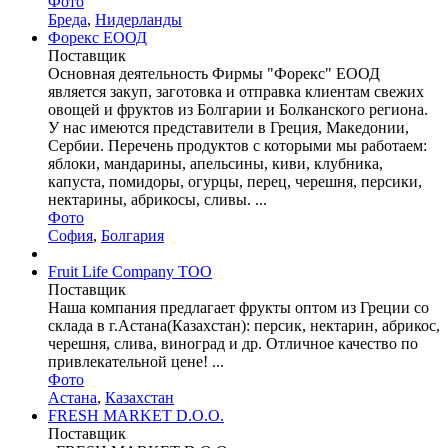
Фото
Бреда
,
Нидерланды
Форекс ЕООД
Поставщик
Основная деятельность Фирмы "Форекс" ЕООД
является закуп, заготовка и отправка клиентам свежих
овощей и фруктов из Болгарии и Болканского региона.
У нас имеются представители в Греция, Македонии,
Сербии. Перечень продуктов с которыми мы работаем:
яблоки, мандарины, апельсины, киви, клубника,
капуста, помидоры, огурцы, перец, черешня, персики,
нектарины, абрикосы, сливы. ...
Фото
София
,
Болгария
Fruit Life Company ТОО
Поставщик
Наша компания предлагает фрукты оптом из Греции со
склада в г.Астана(Казахстан): персик, нектарин, абрикос,
черешня, слива, виноград и др. Отличное качество по
привлекательной цене! ...
Фото
Астана
,
Казахстан
FRESH MARKET D.O.O.
Поставщик