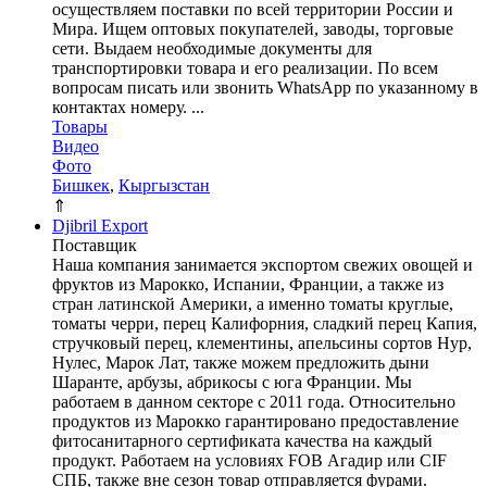
осуществляем поставки по всей территории России и
Мира. Ищем оптовых покупателей, заводы, торговые
сети. Выдаем необходимые документы для
транспортировки товара и его реализации. По всем
вопросам писать или звонить WhatsApp по указанному в
контактах номеру. ...
Товары
Видео
Фото
Бишкек
,
Кыргызстан
⇑
Djibril Export
Поставщик
Наша компания занимается экспортом свежих овощей и
фруктов из Марокко, Испании, Франции, а также из
стран латинской Америки, а именно томаты круглые,
томаты черри, перец Калифорния, сладкий перец Капия,
стручковый перец, клементины, апельсины сортов Нур,
Нулес, Марок Лат, также можем предложить дыни
Шаранте, арбузы, абрикосы с юга Франции. Мы
работаем в данном секторе с 2011 года. Относительно
продуктов из Марокко гарантировано предоставление
фитосанитарного сертификата качества на каждый
продукт. Работаем на условиях FOB Агадир или CIF
СПБ, также вне сезон товар отправляется фурами.