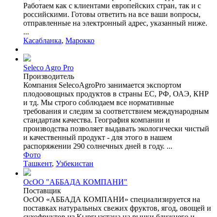
Работаем как с клиентами европейских стран, так и с
российскими. Готовы ответить на все ваши вопросы,
отправленные на электронный адрес, указанный ниже.
...
Касабланка
,
Марокко
Seleco Agro Pro
Производитель
Компания SelecoAgroPro занимается экспортом
плодоовощных продуктов в страны ЕС, РФ, ОАЭ, КНР
и тд. Мы строго соблюдаем все нормативные
требования и следим за соответствием международным
стандартам качества. География компании и
производства позволяет выдавать экологически чистый
и качественный продукт - для этого в нашем
распоряжении 290 солнечных дней в году. ...
Фото
Ташкент
,
Узбекистан
ОсОО "АББАДА КОМПАНИ"
Поставщик
ОсОО «АББАДА КОМПАНИ» специализируется на
поставках натуральных свежих фруктов, ягод, овощей и
сухофруктов из Кыргызстана на рынки ближнего и