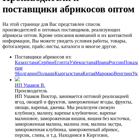
поставщики абрикосов оптом
На этой странице для Вас представлен список
производителей и оптовых поставщиков, реализующих
абрикосы оптом. Кроме описания компаний и их контактной
информации, Вы можете увидеть условия работы, товары,
фотогалерии, прайс-листы, каталоги и многое другое.
Поставщики абрикосов из:
Казахстана
Сербии
Египта
Узбекистана
Ирана
России
Показ
еще
9
Болгарии
Польши
Кыргызстана
Китая
Марокко
Венгрии
Ук
ИП Ушаков В.
Производитель
ИП Ушаков Виктор, занимается оптовой реализацией
ягод, овощей и фруктов, замороженные ягоды, фрукты,
овощи, варенья, джемы. Мы реализуем свежую
клубнику, малину, варенье клубничное, варенье
малиновое, замороженная вишня, вишня без косточки,
замороженная малина, малина лом, малина экстра,
замороженная клубника, замороженный абрикос,
персик, слива, и т.д. Находимся в Киргизии,