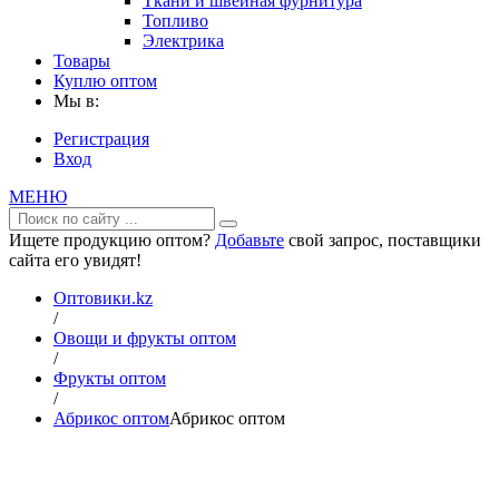
Ткани и швейная фурнитура
Топливо
Электрика
Товары
Куплю оптом
Мы в:
Регистрация
Вход
МЕНЮ
Ищете продукцию оптом?
Добавьте
свой запрос, поставщики
сайта его увидят!
Оптовики.kz
/
Овощи и фрукты оптом
/
Фрукты оптом
/
Абрикос оптом
Абрикос оптом