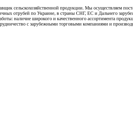
к сельскохозяйственной продукции. Мы осуществляем поставки
еничных отрубей по Украине, в страны СНГ, ЕС и Дальнего зару
аботы: наличие широкого и качественного ассортимента продук
отрудничество с зарубежными торговыми компаниями и производи