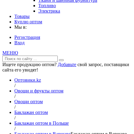
Ткани и швейная фурнитура
Топливо
Электрика
Товары
Куплю оптом
Мы в:
Регистрация
Вход
МЕНЮ
Ищете продукцию оптом?
Добавьте
свой запрос, поставщики
сайта его увидят!
Оптовики.kz
/
Овощи и фрукты оптом
/
Овощи оптом
/
Баклажан оптом
/
Баклажан оптом в Польше
/
Баклажан оптом в Варшаве
Баклажан оптом в Варшаве