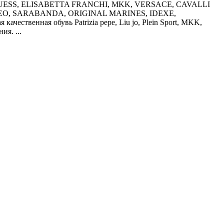
I, GUESS, ELISABETTA FRANCHI, MKK, VERSACE, CAVALLI
CLEO, SARABANDA, ORIGINAL MARINES, IDEXE,
венная обувь Patrizia pepe, Liu jo, Plein Sport, MKK,
я. ...