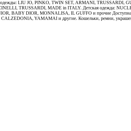
нной одежды: LIU JO, PINKO, TWIN SET, ARMANI, TRUSSARD
NELLI, TRUSSARDI, MADE in ITALY. Детская одежда: NU
, BABY DIOR, MONNALISA, IL GUFFO и прочие Доступная качест
 CALZEDONIA, YAMAMAI и другие. Кошельки, ремни, украшени