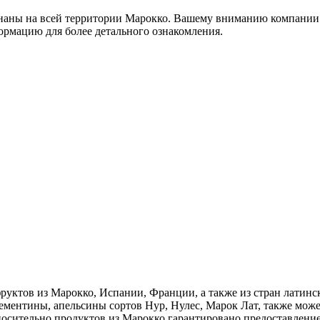
аны на всей территории Марокко. Вашему вниманию компании пр
ормацию для более детального ознакомления.
уктов из Марокко, Испании, Франции, а также из стран латинс
ементины, апельсины сортов Нур, Нулес, Марок Лат, также мож
носительно продуктов из Марокко гарантировано предоставление