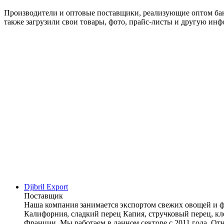
Производители и оптовые поставщики, реализующие оптом бан
также загрузили свои товары, фото, прайс-листы и другую инф
Djibril Export
Поставщик
Наша компания занимается экспортом свежих овощей и фр
Калифорния, сладкий перец Капия, стручковый перец, кл
Франции. Мы работаем в данном секторе с 2011 года. От