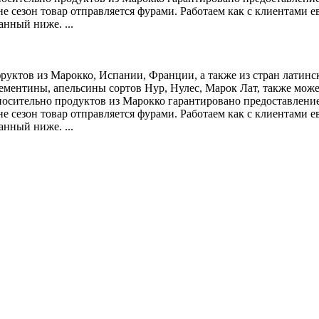
 сезон товар отправляется фурами. Работаем как с клиентами ев
нный ниже. ...
уктов из Марокко, Испании, Франции, а также из стран латинс
ементины, апельсины сортов Нур, Нулес, Марок Лат, также мож
носительно продуктов из Марокко гарантировано предоставление
 сезон товар отправляется фурами. Работаем как с клиентами ев
нный ниже. ...