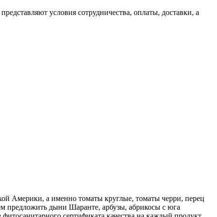
едставляют условия сотрудничества, оплаты, доставки, а
кой Америки, а именно томаты круглые, томаты черри, перец
ем предложить дыни Шаранте, арбузы, абрикосы с юга
 фитосанитарного сертификата качества на каждый продукт.