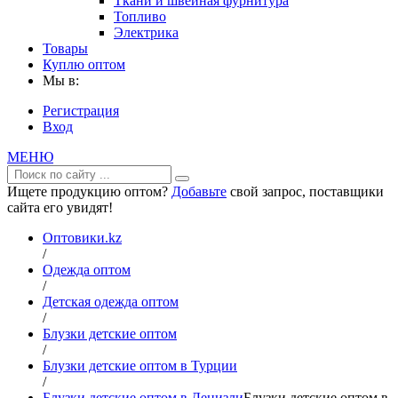
Ткани и швейная фурнитура
Топливо
Электрика
Товары
Куплю оптом
Мы в:
Регистрация
Вход
МЕНЮ
Ищете продукцию оптом?
Добавьте
свой запрос, поставщики
сайта его увидят!
Оптовики.kz
/
Одежда оптом
/
Детская одежда оптом
/
Блузки детские оптом
/
Блузки детские оптом в Турции
/
Блузки детские оптом в Денизли
Блузки детские оптом в