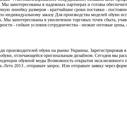
Мы заинтересованы в надежных партнерах и готовы обеспечить:
лную линейку размеров - кратчайшие сроки поставки - постоянн
о индивидуальному заказу Для производства моделей обуви исп
к. Мы заинтересованы в увиличении торговых точек сбыта, учавс
ти - гибкие условия сотрудничества - низкие оптовые цены, ски
ди производителей обуви на рынке Украины. Зарегистрировав в 
й обуви, отличающейся оригинальным дизайном. Сегодня мы рас
денции обувной моды Возможность открытия эксклюзивного пре
–Лето 2013 , отправьте запрос. Или отправьте заявку через фор