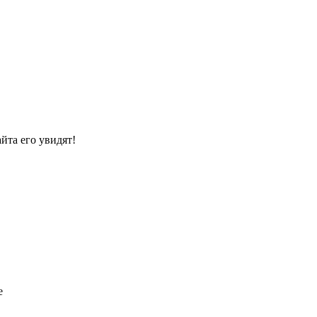
йта его увидят!
е