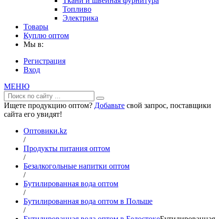
Ткани и швейная фурнитура
Топливо
Электрика
Товары
Куплю оптом
Мы в:
Регистрация
Вход
МЕНЮ
Ищете продукцию оптом?
Добавьте
свой запрос, поставщики
сайта его увидят!
Оптовики.kz
/
Продукты питания оптом
/
Безалкогольные напитки оптом
/
Бутилированная вода оптом
/
Бутилированная вода оптом в Польше
/
Бутилированная вода оптом в Белостоке
Бутилированная