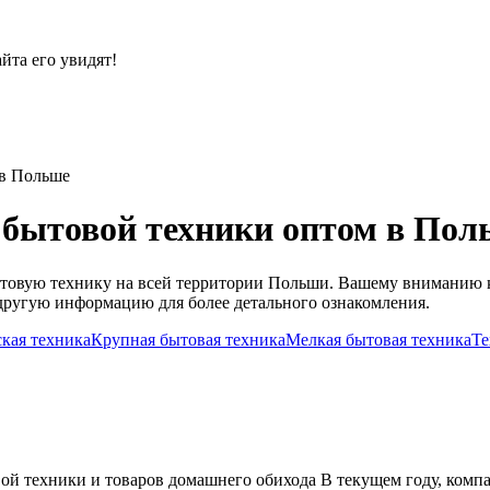
йта его увидят!
 в Польше
 бытовой техники оптом в Пол
товую технику на всей территории Польши. Вашему вниманию к
и другую информацию для более детального ознакомления.
кая техника
Крупная бытовая техника
Мелкая бытовая техника
Те
 техники и товаров домашнего обихода В текущем году, компан