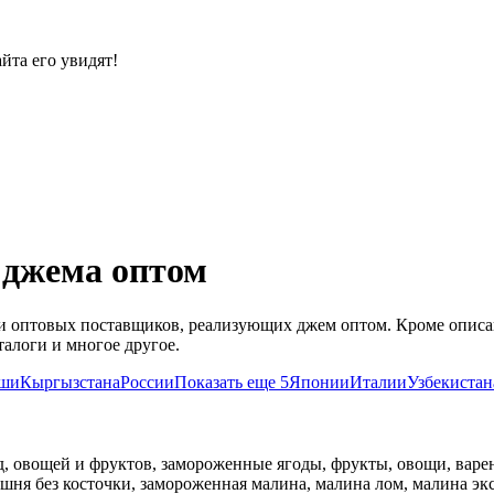
йта его увидят!
 джема оптом
й и оптовых поставщиков, реализующих джем оптом. Кроме опис
талоги и многое другое.
ши
Кыргызстана
России
Показать еще 5
Японии
Италии
Узбекистан
, овощей и фруктов, замороженные ягоды, фрукты, овощи, варе
шня без косточки, замороженная малина, малина лом, малина эк