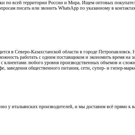
авки по всей территории России и Мира. Ищем оптовых покупате
просам писать или звонить WhatsApp по указанному в контактах 
одится в Северо-Казахстанской области в городе Петропавловск
зможность работать с одним поставщиком и экономить время на з
т с клиентами любого уровня производственных объемов и слож
е, заведения общественного питания, сети, супер- и гипер-марке
но у итальянских производителей, и мы доставим всё прямо к ва