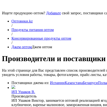
Ищете продукцию оптом?
Добавьте
свой запрос, поставщики са
Оптовики.kz
/
Продукты питания оптом
/
Консервированные продукты оптом
/
Джем оптом
Джем оптом
Производители и поставщики
На этой странице для Вас представлен список производителе
увидеть условия работы, товары, фотогалерии, прайс-листы, ка
Поставщики джема из:
Испании
Казахстана
Беларуси
Поль
ИП Ушаков В.
Производитель
ИП Ушаков Виктор, занимается оптовой реализацией ягод
клубничное, варенье малиновое, замороженная вишня, ви