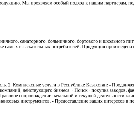
родукцию. Мы проявляем особый подход к нашим партнерам, под
иничного, санаторного, больничного, бортового и школьного п
аже самых взыскательных потребителей. Продукция произведен
уголь. 2. Комплексные услуги в Республике Казахстан: - Продвиж
компаний, действующего бизнеса. - Поиск - покупка заводов, ф
- Правовое сопровождение начальной и текущей деятельности кли
ансовых инструментов. - Предоставление ваших интересов в пер