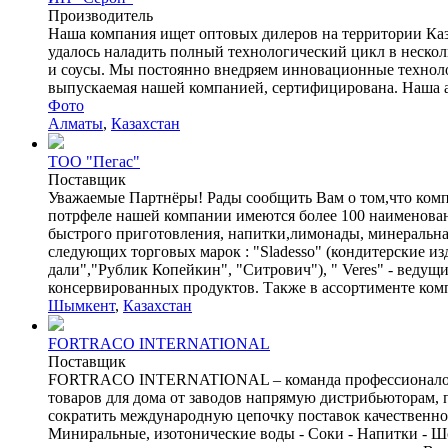
Производитель
Наша компания ищет оптовых дилеров на территории Каза
удалось наладить полный технологический цикл в нескол
и соусы. Мы постоянно внедряем инновационные технолог
выпускаемая нашей компанией, сертифицирована. Наша ас
Фото
Алматы
,
Казахстан
ТОО "Пегас"
Поставщик
Уважаемые Партнёры! Рады сообщить Вам о том,что комп
потрфеле нашей компании имеются более 100 наименовани
быстрого приготовления, напитки,лимонады, минеральная
следующих торговых марок : "Sladesso" (кондитерские из
дали","Рублик Копейкин", "Ситрович"), " Veres" - ве
консервированных продуктов. Также в ассортименте комп
Шымкент
,
Казахстан
FORTRACO INTERNATIONAL
Поставщик
FORTRACO INTERNATIONAL – команда профессионалов к
товаров для дома от заводов напрямую дистрибьюторам
сократить международную цепочку поставок качественн
Миниральные, изотонические воды - Соки - Напитки - Шо