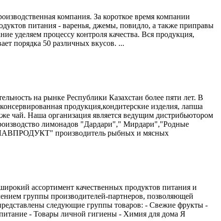
роизводственная компания. За короткое время компании
дуктов питания - варенья, джемы, повидло, а также приправы
ие уделяем процессу контроля качества. Вся продукция,
т порядка 50 различных вкусов. ...
льность на рынке Республики Казахстан более пяти лет. В
 консервированная продукция,кондитерские изделия, лапша
также чай. Наша организация является ведущим дистрибьютором
( производство лимонадов "Дардари"," Мирдари","Родные
 "ГЛАВПРОДУКТ" производитель рыбных и мясных
рокий ассортимент качественных продуктов питания и
лением группы производителей-партнеров, позволяющей
едставлены следующие группы товаров: - Свежие фрукты -
 питание - Товары личной гигиены - Химия для дома Я