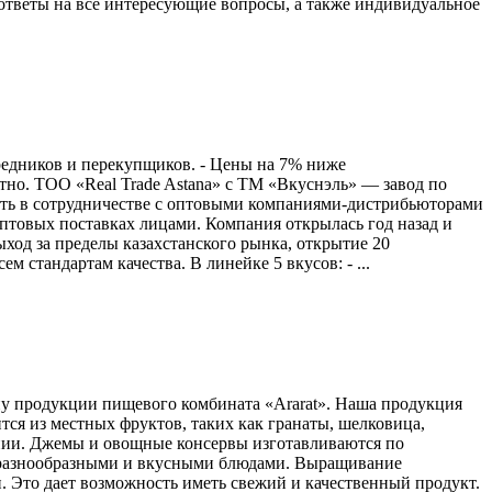
 ответы на все интересующие вопросы, а также индивидуальное
средников и перекупщиков. - Цены на 7% ниже
тно. ТОО «Real Trade Astana» с ТМ «Вкуснэль» — завод по
ость в сотрудничестве с оптовыми компаниями-дистрибьюторами
птовых поставках лицами. Компания открылась год назад и
ыход за пределы казахстанского рынка, открытие 20
 стандартам качества. В линейке 5 вкусов: - ...
у продукции пищевого комбината «Аrarat». Наша продукция
ся из местных фруктов, таких как гранаты, шелковица,
нии. Джемы и овощные консервы изготавливаются по
я разнообразными и вкусными блюдами. Выращивание
и. Это дает возможность иметь свежий и качественный продукт.