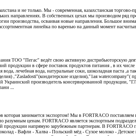
хстана и не только. Мы - современная, казахстанская торгово-п
ьких направлениях. В собственных цехах мы производим ряд про
ии производства, осваивая новые направления. Большое вниман
сортиментная линейка по варенью на данный момент насчитывае
ания ТОО "Пегас" ведёт свою активную дистрибьюторскую деяте
й продукции в сфере поставок продуктов питания , в их числе
 вода, лечебная вода, натуральные соки, шоколадная паста ,а 
делия) ,"Zasladosti"(кондитерские изделия),"1ая watercompany"
дущий Украинский производитель консервированной продукции,
ани ...
оторая занимается экспортом! Мы в FORTRACO поставляем ши
, по разумным ценам. FORTRACO является экспортным подразде
ой продукции напрямую зарубежным партнерам. В FORTRACO пр
колад - Вафли - Халва - Польский мёд - Сухое молоко - Детское