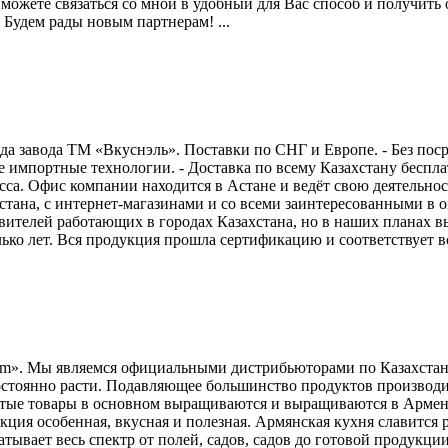
 можете связаться со мной в удобный для Вас способ и получить
Будем рады новым партнерам! ...
ада завода ТМ «Вкуснэль». Поставки по СНГ и Европе. - Без по
е импортные технологии. - Доставка по всему Казахстану беспла
сса. Офис компании находится в Астане и ведёт свою деятельн
тана, с интернет-магазинами и со всеми заинтересованными в о
авителей работающих в городах Казахстана, но в наших планах в
ко лет. Вся продукция прошла сертификацию и соответствует всем
um». Мы являемся официальными дистрибьюторами по Казахстан
стоянно расти. Подавляющее большинство продуктов производит
янутые товары в основном выращиваются и выращиваются в Арме
ция особенная, вкусная и полезная. Армянская кухня славитс
ывает весь спектр от полей, садов, садов до готовой продукци