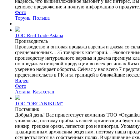
надеюсь, что вышеизложенное вызовет у вас интерес, Вы
ценовое предложение и полную информацию о продукте. 
Фото
Торунь
,
Польша
ТОО Real Trade Astana
Производитель
Производство и оптовая продажа варенья и джема со скл
среднерыночных. - 35 товарных категорий. - Экологичны
производству натурального варенья и джема премиум кла
по продажам пищевой продукции во всех регионах Казахс
уверенно набирает обороты. Сейчас у нас всего 7 предст
представительств в РК и за границей в ближайшие несколь
Видео
Фото
Астана
,
Казахстан
ТОО "ORGANIKUM"
Поставщик
Добрый день! Вас приветствует компания ТОО «Organik
уникальна, поэтому прибыль вашей организации будет по
инжир, грецкие орехи, лепестки роз и виноград. Упом
традиционным армянским рецептам, поэтому наша продук
осуществляется на собственных полях. Выращивание охват