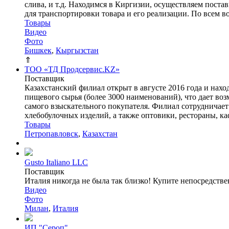
слива, и т.д. Находимся в Киргизии, осуществляем пост
для транспортировки товара и его реализации. По всем во
Товары
Видео
Фото
Бишкек
,
Кыргызстан
⇑
ТОО «ТД Продсервис.KZ»
Поставщик
Казахстанский филиал открыт в августе 2016 года и нах
пищевого сырья (более 3000 наименований), что дает во
самого взыскательного покупателя. Филиал сотрудничае
хлебобулочных изделий, а также оптовики, рестораны, каф
Товары
Петропавловск
,
Казахстан
Gusto Italiano LLC
Поставщик
Италия никогда не была так близко! Купите непосредствен
Видео
Фото
Милан
,
Италия
ИП "Сероп"