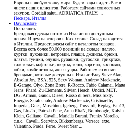
Европы в любую точку мира. Будем рады видеть Вас в
числе наших клиентов. Работаем сайтами совместных
закупок. Cordiali saluti, ADRIATICA ITALY. ...
Пескара
,
Италия
Davincistore
Поставщик
Брендовая одежда оптом из Италии по доступным
ценам. Ищем партнеров в Казахстане. Склад находится
в Италии. Предоставляем сайт с каталогом товаров.
Всегда есть более 50.000 позиций на складе: пальто,
куртки, пуховики, ветровки, плащи, джинсы, брюки,
платья, туники, блузки, рубашки, футболки, трикртаж,
толстовки, кофточки, шорты, топы, корсеты, костюмы,
юбки, комбинезоны, аксессуары. Работаем со всеми
брендами, которые доступны в Италии:Bray Steve Alan,
Absolut Joy, BSA, 525, Sexy Woman, Andrew Mackenzie,
E-Garage, Olyo, Zona Brera, R-Rocco, Fabio Calamai, Matta
Jeans, Phard, Zu-Elements, Silvian Heach, Undici, MET,
DG, Armani, Gaudi, Diesel, Rosso di Sera, Miss Sixty,
Energie, Sarah chole, Andrew Mackenzie, Cristinaeffe,
Imperial, Gues, Moschino, Igeberg, Trussardi, Replay, Ean13,
Gas, Liu-Jo , Patrizia Pepe, Anna RitaN, Bomboogie, Kalvin
Klein, Galliano, Cavalli, Mariella Burani, Frenky Morello,
c.n.c., Cavalli, Scervino, Bikkembergs, Versace, exte,
Valentino, Prada, Ferre, Sweet Year ...