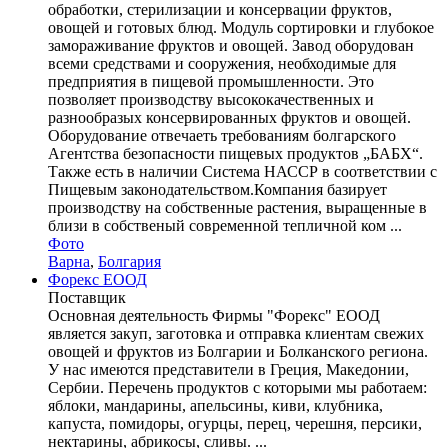
обработки, стерилизации и консервации фруктов,
овощей и готовых блюд. Модуль сортировки и глубокое
замораживание фруктов и овощей. Завод оборудован
всеми средствами и сооружения, необходимые для
предприятия в пищевой промышленности. Это
позволяет производству высококачественных и
разнообразых консервированных фруктов и овощей.
Оборудование отвечаеть требованиям болгарского
Агентства безопасности пищевых продуктов „БАБХ“.
Также есть в наличии Система НАССР в соответствии с
Пищевым законодательством.Компания базирует
производству на собственные растения, выращенные в
близи в собственый современной тепличной ком ...
Фото
Варна
,
Болгария
Форекс ЕООД
Поставщик
Основная деятельность Фирмы "Форекс" ЕООД
является закуп, заготовка и отправка клиентам свежих
овощей и фруктов из Болгарии и Болканского региона.
У нас имеются представители в Греция, Македонии,
Сербии. Перечень продуктов с которыми мы работаем:
яблоки, мандарины, апельсины, киви, клубника,
капуста, помидоры, огурцы, перец, черешня, персики,
нектарины, абрикосы, сливы. ...