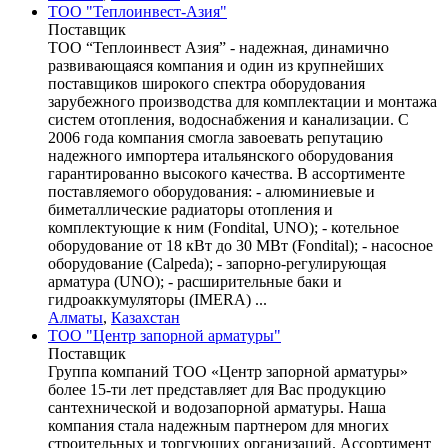
ТОО "Теплоинвест-Азия"
Поставщик
ТОО “Теплоинвест Азия” - надежная, динамично
развивающаяся компания и один из крупнейших
поставщиков широкого спектра оборудования
зарубежного производства для комплектации и монтажа
систем отопления, водоснабжения и канализации. С
2006 года компания смогла завоевать репутацию
надежного импортера итальянского оборудования
гарантированно высокого качества. В ассортименте
поставляемого оборудования: - алюминиевые и
биметаллические радиаторы отопления и
комплектующие к ним (Fondital, UNO); - котельное
оборудование от 18 кВт до 30 МВт (Fondital); - насосное
оборудование (Calpeda); - запорно-регулирующая
арматура (UNO); - расширительные баки и
гидроаккумуляторы (IMERA) ...
Алматы
,
Казахстан
ТОО "Центр запорной арматуры"
Поставщик
Группа компаний ТОО «Центр запорной арматуры»
более 15-ти лет представляет для Вас продукцию
сантехнической и водозапорной арматуры. Наша
компания стала надежным партнером для многих
строительных и торгующих организаций. Ассортимент