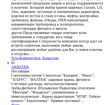
реализуемой продукции широк и всегда поддерживается
в наличии. Большой выбор кранов шаровых Галлоп, LD,
Also, задвижек, чугунных и алюминиевых радиаторов,
изделия из чугуна и стали (сгоны, муфты, контргайки,
тройники), фланцы, отводы, ПВХ-канализация,
нержавеющии трубопровод и полипропилен,
сопутствующие фитинги и многое
другое.Представляемые товары отвечают всем
требованиям и стандартам, весь товар
сертифицирован.Специалисты компании всегда идут на
встречу клиентам, выполняем любые заказы,
рассматриваем любые удобные для Вас условия платежа
и отгрузки. ...
Усть-Каменогорск
,
Казахстан
АКВАТЕК
Поставщик
Сантехника оптом! Смесители "Калория", "Венус",
"ПАРУС". "ВАЛТЕК"-шаровые краны, фитинги.
Счетчики для воды, металлопластиковые
трубы,фитинги. Итальянские Радиаторы отопления
"Мектерм", "Фондитал": алюминиевые и
биметаллические . Краны радиаторные "НТМ". Гибкие
шланги "Акватехника". Прямые поставки! ...
Фото