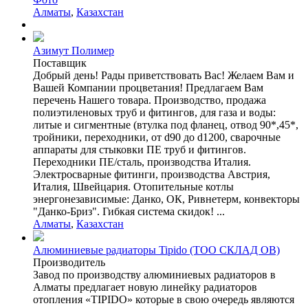
Алматы
,
Казахстан
Азимут Полимер
Поставщик
Добрый день! Рады приветствовать Вас! Желаем Вам и
Вашей Компании процветания! Предлагаем Вам
перечень Нашего товара. Производство, продажа
полиэтиленовых труб и фитингов, для газа и воды:
литые и сигментные (втулка под фланец, отвод 90*,45*,
тройники, переходники, от d90 до d1200, сварочные
аппараты для стыковки ПЕ труб и фитингов.
Переходники ПЕ/сталь, производства Италия.
Электросварные фитинги, производства Австрия,
Италия, Швейцария. Отопительные котлы
энергонезависимые: Данко, ОК, Ривнетерм, конвекторы
"Данко-Бриз". Гибкая система скидок! ...
Алматы
,
Казахстан
Алюминиевые радиаторы Tipido (ТОО СКЛАД ОВ)
Производитель
Завод по производству алюминиевых радиаторов в
Алматы предлагает новую линейку радиаторов
отопления «TIPIDO» которые в свою очередь являются