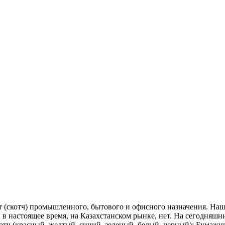
т (скотч) промышленного, бытового и офисного назначения. На
, в настоящее время, на Казахстанском рынке, нет. На сегодня
отч (красный, желтый, синий, зеленый, белый, черный); Бумажн