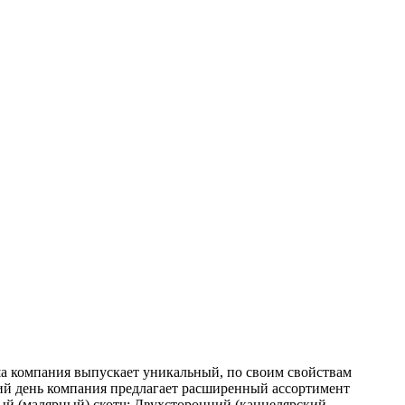
ша компания выпускает уникальный, по своим свойствам
шний день компания предлагает расширенный ассортимент
ый (малярный) скотч; Двухсторонний (канцелярский,