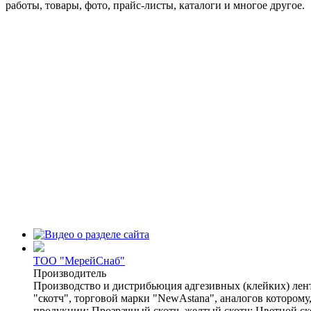
работы, товары, фото, прайс-листы, каталоги и многое другое.
ТОО "МерейСнаб"
Производитель
Производство и дистрибьюция адгезивных (клейких) лен
"скотч", торговой марки "NewAstana", аналогов которому
продукции: Прозрачный скотч, желтый скотч; Цветной ск