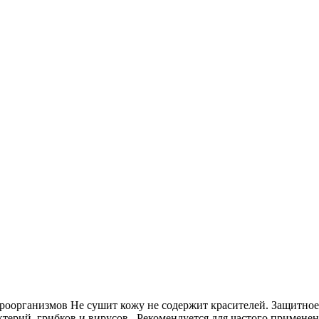
кроорганизмов Не сушит кожу не содержит красителей. Защитное
терий, грибков и вирусов. Рекомендуется для частого применен