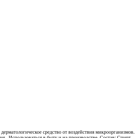
 дерматологическое средство от воздействия микроорганизмов.
ия. Использоваться в быту и на производстве Состав: Спирт