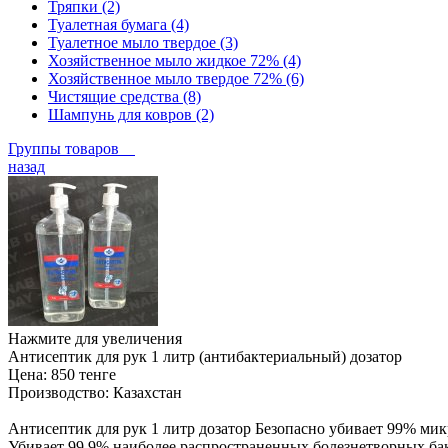
Тряпки (2)
Туалетная бумага (4)
Туалетное мыло твердое (3)
Хозяйственное мыло жидкое 72% (4)
Хозяйственное мыло твердое 72% (6)
Чистящие средства (8)
Шампунь для ковров (2)
Группы товаров
назад
Нажмите для увеличения
Антисептик для рук 1 литр (антибактериальный) дозатор
Цена:
850 тенге
Производство:
Казахстан
Антисептик для рук 1 литр дозатор Безопасно убивает 99% ми
Убивает 99,9% наиболее распространенных болезнетворных бак