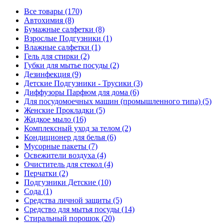
Все товары (170)
Автохимия (8)
Бумажные салфетки (8)
Взрослые Подгузники (1)
Влажные салфетки (1)
Гель для стирки (2)
Губки для мытье посуды (2)
Дезинфекция (9)
Детские Подгузники - Трусики (3)
Диффузоры Парфюм для дома (6)
Для посудомоечных машин (промышленного типа) (5)
Женские Прокладки (5)
Жидкое мыло (16)
Комплексный уход за телом (2)
Кондиционер для белья (6)
Мусорные пакеты (7)
Освежители воздуха (4)
Очиститель для стекол (4)
Перчатки (2)
Подгузники Детские (10)
Сода (1)
Средства личной защиты (5)
Средство для мытья посуды (14)
Стиральный порошок (20)