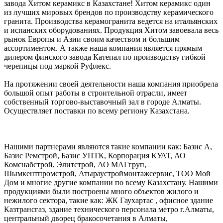
завода Хитом керамикс в Казахстане! Хитом керамикс один
из лучших мировых брендов по производству керамического
гранита. Производства керамогранита ведется на итальянских
и испанских оборудованиях. Продукция Хитом завоевала весь
рынок Европы и Азии своим качеством и большим
ассортиментом. А также наша компания является прямым
дилером финского завода Катепал по производству гибкой
черепицы под маркой Руфлекс.
На протяжении своей деятельности наша компания приобрела
большой опыт работы в строительной отрасли, имеет
собственный торгово-выставочный зал в городе Алматы.
Осуществляет поставки по всему региону Казахстана.
Нашими партнерами являются такие компании как: Базис А,
Базис Ремстрой, Базис УПТК, Корпорация КУАТ, АО
Комснабстрой, Элитстрой, АО МАГгруп,
Шымкентпромстрой, Атыраустроймонтажсервис, ТОО Мой
Дом и многие другие компании по всему Казахстану. Нашими
продукциями были построены много объектов жилого и
нежилого сектора, такие как: ЖК Гаухартас , офисное здание
Казтрансгаз, здание технического персонала метро г.Алматы,
центральный дворец бракосочетания в Алматы,