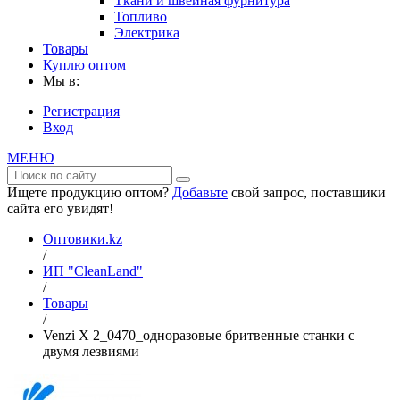
Ткани и швейная фурнитура
Топливо
Электрика
Товары
Куплю оптом
Мы в:
Регистрация
Вход
МЕНЮ
Ищете продукцию оптом?
Добавьте
свой запрос, поставщики
сайта его увидят!
Оптовики.kz
/
ИП "CleanLand"
/
Товары
/
Venzi X 2_0470_одноразовые бритвенные станки с
двумя лезвиями