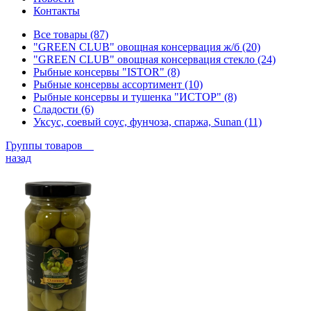
Контакты
Все товары (87)
"GREEN CLUB" овощная консервация ж/б (20)
"GREEN CLUB" овощная консервация стекло (24)
Рыбные консервы "ISTOR" (8)
Рыбные консервы ассортимент (10)
Рыбные консервы и тушенка "ИСТОР" (8)
Сладости (6)
Уксус, соевый соус, фунчоза, спаржа, Sunan (11)
Группы товаров
назад