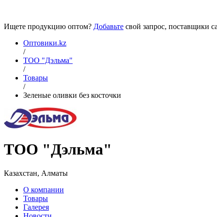
Ищете продукцию оптом?
Добавьте
свой запрос, поставщики са
Оптовики.kz
/
ТОО "Дэльма"
/
Товары
/
Зеленые оливки без косточки
ТОО "Дэльма"
Казахстан, Алматы
О компании
Товары
Галерея
Новости