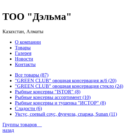
ТОО "Дэльма"
Казахстан, Алматы
О компании
Товары
Галерея
Новости
Контакты
Все товары (87)
"GREEN CLUB" овощная консервация ж/б (20)
"GREEN CLUB" овощная консервация стекло (24)
Рыбные консервы "ISTOR" (8)
Рыбные консервы ассортимент (10)
Рыбные консервы и тушенка "ИСТОР" (8)
Сладости (6)
Уксус, соевый соус, фунчоза, спаржа, Sunan (11)
Группы товаров
назад