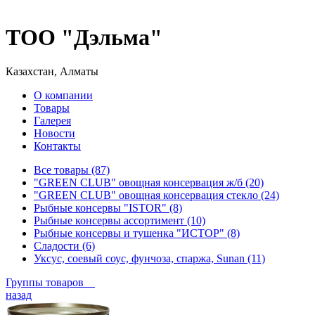
ТОО "Дэльма"
Казахстан, Алматы
О компании
Товары
Галерея
Новости
Контакты
Все товары (87)
"GREEN CLUB" овощная консервация ж/б (20)
"GREEN CLUB" овощная консервация стекло (24)
Рыбные консервы "ISTOR" (8)
Рыбные консервы ассортимент (10)
Рыбные консервы и тушенка "ИСТОР" (8)
Сладости (6)
Уксус, соевый соус, фунчоза, спаржа, Sunan (11)
Группы товаров
назад