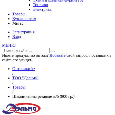
Ткани и швейная фурнитура
Топливо
Электрика
Товары
Куплю оптом
Мы в:
Регистрация
Вход
МЕНЮ
Ищете продукцию оптом?
Добавьте
свой запрос, поставщики
сайта его увидят!
Оптовики.kz
/
ТОО "Дэльма"
/
Товары
/
Шампиньоны резаные ж/б (800 гр.)