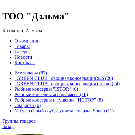
ТОО "Дэльма"
Казахстан, Алматы
О компании
Товары
Галерея
Новости
Контакты
Все товары (87)
"GREEN CLUB" овощная консервация ж/б (20)
"GREEN CLUB" овощная консервация стекло (24)
Рыбные консервы "ISTOR" (8)
Рыбные консервы ассортимент (10)
Рыбные консервы и тушенка "ИСТОР" (8)
Сладости (6)
Уксус, соевый соус, фунчоза, спаржа, Sunan (11)
Группы товаров
назад