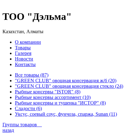
ТОО "Дэльма"
Казахстан, Алматы
О компании
Товары
Галерея
Новости
Контакты
Все товары (87)
"GREEN CLUB" овощная консервация ж/б (20)
"GREEN CLUB" овощная консервация стекло (24)
Рыбные консервы "ISTOR" (8)
Рыбные консервы ассортимент (10)
Рыбные консервы и тушенка "ИСТОР" (8)
Сладости (6)
Уксус, соевый соус, фунчоза, спаржа, Sunan (11)
Группы товаров
назад