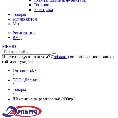
Ткани и швейная фурнитура
Топливо
Электрика
Товары
Куплю оптом
Мы в:
Регистрация
Вход
МЕНЮ
Ищете продукцию оптом?
Добавьте
свой запрос, поставщики
сайта его увидят!
Оптовики.kz
/
ТОО "Дэльма"
/
Товары
/
Шампиньоны резаные ж/б (400гр.)