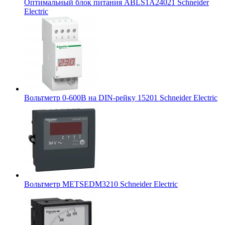
Оптимальный блок питания ABLS1A24021 Schneider
Electric
Вольтметр 0-600В на DIN-рейку 15201 Schneider Electric
Вольтметр METSEDM3210 Schneider Electric