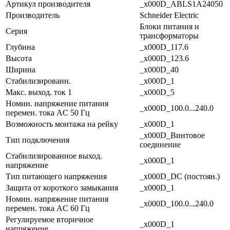
Артикул производителя
_x000D_ABLS1A24050
Производитель
Schneider Electric
Блоки питания и
Серия
трансформаторы
Глубина
_x000D_117.6
Высота
_x000D_123.6
Ширина
_x000D_40
Стабилизированн.
_x000D_1
Макс. выход. ток 1
_x000D_5
Номин. напряжение питания
_x000D_100.0...240.0
перемен. тока AC 50 Гц
Возможность монтажа на рейку
_x000D_1
_x000D_Винтовое
Тип подключения
соединение
Стабилизированное выход.
_x000D_1
напряжение
Тип питающего напряжения
_x000D_DC (постоян.)
Защита от короткого замыкания
_x000D_1
Номин. напряжение питания
_x000D_100.0...240.0
перемен. тока AC 60 Гц
Регулируемое вторичное
_x000D_1
напряжение