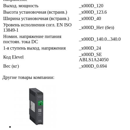
Выход. мощность
_x000D_120
Высота установочная (встраив.)
_x000D_123.6
Ширина установочная (встраив.)
_x000D_40
Уровень исполнения согл. EN ISO
_x000D_Нет (без)
13849-1
Номин. напряжение питания
_x000D_140.0...340.0
постоян. тока DC
1-я ступень выход. напряжения
_x000D_24
_x000D_SE
Код Elevel
ABLS1A24050
Вес (кг)
_x000D_0.694
Другие товары компании: