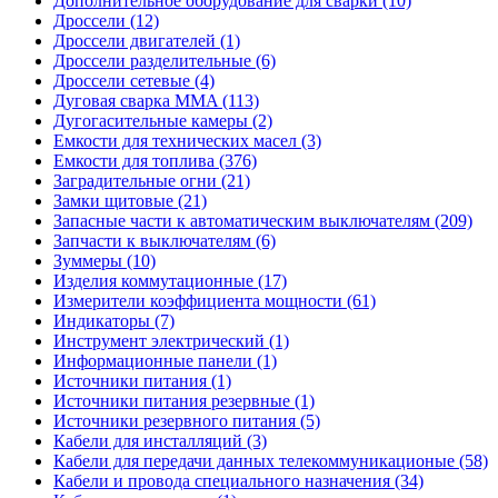
Дополнительное оборудование для сварки (10)
Дроссели (12)
Дроссели двигателей (1)
Дроссели разделительные (6)
Дроссели сетевые (4)
Дуговая сварка MMA (113)
Дугогасительные камеры (2)
Емкости для технических масел (3)
Емкости для топлива (376)
Заградительные огни (21)
Замки щитовые (21)
Запасные части к автоматическим выключателям (209)
Запчасти к выключателям (6)
Зуммеры (10)
Изделия коммутационные (17)
Измерители коэффициента мощности (61)
Индикаторы (7)
Инструмент электрический (1)
Информационные панели (1)
Источники питания (1)
Источники питания резервные (1)
Источники резервного питания (5)
Кабели для инсталляций (3)
Кабели для передачи данных телекоммуникационые (58)
Кабели и провода специального назначения (34)