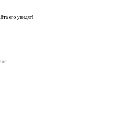
йта его увидят!
ric