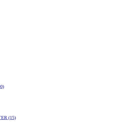
0)
ER (15)