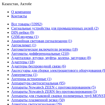
Казахстан, Актобе
О компании
Контакты
Все товары (33992)
Cигнальные устройства для промышленных целей (2)
DIN-рейки (9)
GSM-модемы (1)
Аварийная световая сигнализация (1)
Автоклимат (1)
Автоматические включатели резерва (18)
Автоматы дифференциальные (210)
Адапталоки, втулки, муфты, колена, заглушки (8)
Адаптеры (18)
Адаптеры беспроводной связи (6)
Аксессуары для сборки электрощитового оборудования (9
Амперметры (1)
Антенны встроенные (1)
Аппаратура светосигнальная (95)
Аппараты Nowatech ZEEN c протоколированием (5)
Аппараты Nowatech ZERN без протоколирования (5)
Аппараты для стыковой сварки полимерных труб MONST
Аппараты плазменной резки (50)
Арматура светосигнальная (29)