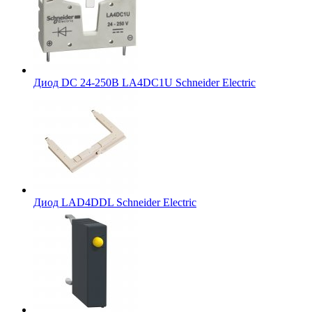
Диод DC 24-250В LA4DC1U Schneider Electric
Диод LAD4DDL Schneider Electric