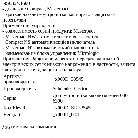
NS630b.1600
- диапазон: Compact, Masterpact
- краткое название устройства: калибратор защиты от
перегрузки
Применения: управление
- совместимость серий продукта: Masterpact
- Masterpact NW автоматический выключатель
- Compact NS автоматический выключатель
- Masterpact NT автоматический выключатель
- наименование блока управления: Micrologic.
Применения: Защита, измерения и передача данных об
электрических сетях низкого напряжения, в частности, защита
электродвигателя, защита генератора
Артикул
_x000D_33545
производителя
Производитель
Schneider Electric
Доп. устройства выключателей 630-
Серия
6300
Код Elevel
_x000D_SE 33545
Вес (кг)
_x000D_0.01
Другие товары компании: