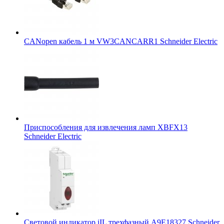
CANopen кабель 1 м VW3CANCARR1 Schneider Electric
Приспособления для извлечения ламп XBFX13
Schneider Electric
Световой индикатор iIL трехфазный A9E18327 Schneider