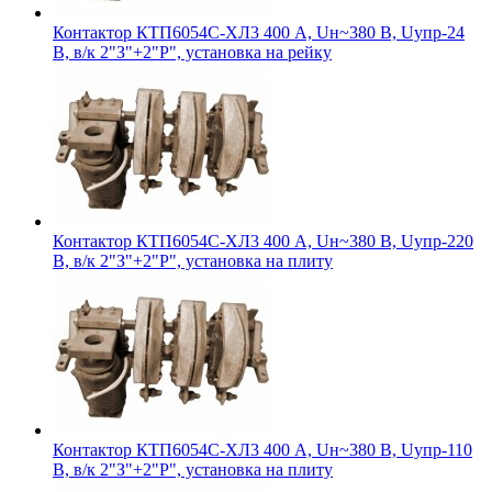
Контактор КТП6054С-ХЛ3 400 А, Uн~380 В, Uупр-24
В, в/к 2"З"+2"Р", установка на рейку
Контактор КТП6054С-ХЛ3 400 А, Uн~380 В, Uупр-220
В, в/к 2"З"+2"Р", установка на плиту
Контактор КТП6054С-ХЛ3 400 А, Uн~380 В, Uупр-110
В, в/к 2"З"+2"Р", установка на плиту