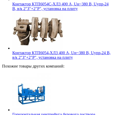
Контактор КТП6054С-ХЛ3 400 А, Uн~380 В, Uупр-24
В, в/к 2"З"+2"Р", установка на плиту
Контактор КТП6054-ХЛ3 400 А, Uн~380 В, Uупр-24 В,
в/к 2"З"+2"Р", установка на плиту
Похожие товары других компаний:
Горизонтальная центрифуга бурового раствора