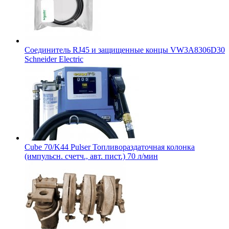
Соединитель RJ45 и защищенные концы VW3A8306D30
Schneider Electric
Cube 70/K44 Pulser Топливораздаточная колонка
(импульсн. счетч., авт. пист.) 70 л/мин