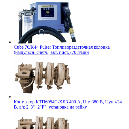
Cube 70/K44 Pulser Топливораздаточная колонка
(импульсн. счетч., авт. пист.) 70 л/мин
Контактор КТП6054С-ХЛ3 400 А, Uн~380 В, Uупр-24
В, в/к 2"З"+2"Р", установка на рейку