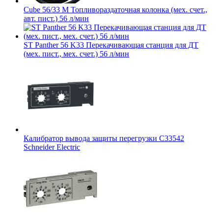
Cube 56/33 M Топливораздаточная колонка (мех. счет.,
авт. пист.) 56 л/мин
ST Panther 56 K33 Перекачивающая станция для ДТ
(мех. пист., мех. счет.) 56 л/мин
Калибратор вывода защиты перегрузки C33542
Schneider Electric