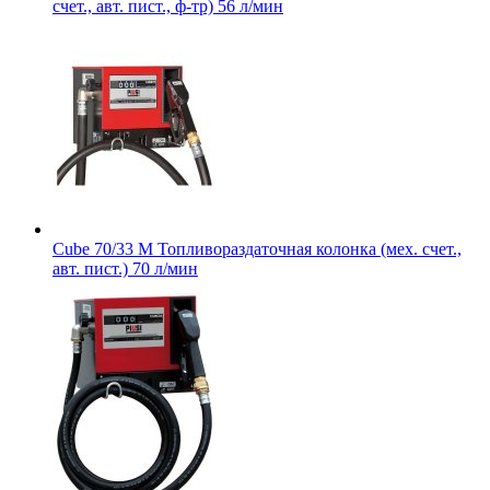
счет., авт. пист., ф-тр) 56 л/мин
Cube 70/33 M Топливораздаточная колонка (мех. cчет.,
авт. пист.) 70 л/мин