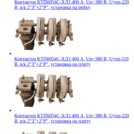
Контактор КТП6054С-ХЛ3 400 А, Uн~380 В, Uупр-220
В, в/к 2"З"+2"Р", установка на рейку
Контактор КТП6054С-ХЛ3 400 А, Uн~380 В, Uупр-110
В, в/к 2"З"+2"Р", установка на плиту
Контактор КТП6054С-ХЛ3 400 А, Uн~380 В, Uупр-220
В, в/к 2"З"+2"Р", установка на плиту