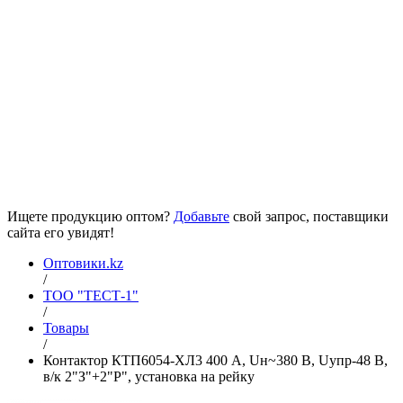
Ищете продукцию оптом?
Добавьте
свой запрос, поставщики
сайта его увидят!
Оптовики.kz
/
ТОО "ТЕСТ-1"
/
Товары
/
Контактор КТП6054-ХЛ3 400 А, Uн~380 В, Uупр-48 В,
в/к 2"З"+2"Р", установка на рейку