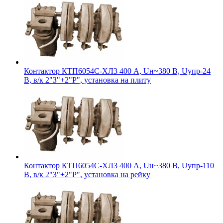
Контактор КТП6054С-ХЛ3 400 А, Uн~380 В, Uупр-24
В, в/к 2"З"+2"Р", установка на плиту
Контактор КТП6054С-ХЛ3 400 А, Uн~380 В, Uупр-110
В, в/к 2"З"+2"Р", установка на рейку