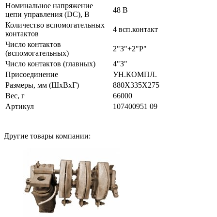
Номинальное напряжение
48 В
цепи управления (DC), В
Количество вспомогательных
4 всп.контакт
контактов
Число контактов
2"З"+2"Р"
(вспомогательных)
Число контактов (главных)
4"З"
Присоединение
УН.КОМПЛ.
Размеры, мм (ШхВхГ)
880Х335Х275
Вес, г
66000
Артикул
107400951 09
Другие товары компании: