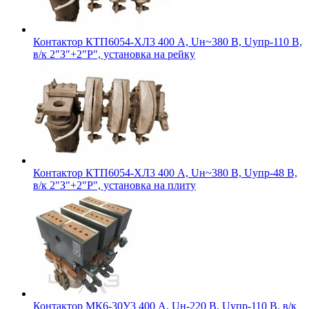
Контактор КТП6054-ХЛ3 400 А, Uн~380 В, Uупр-110 В,
в/к 2"З"+2"Р", установка на рейку
Контактор КТП6054-ХЛ3 400 А, Uн~380 В, Uупр-48 В,
в/к 2"З"+2"Р", установка на плиту
Контактор МК6-30У3 400 А, Uн-220 В, Uупр-110 В, в/к