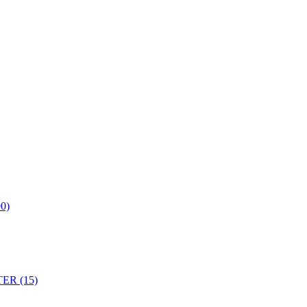
0)
ER (15)