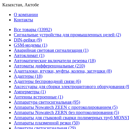
Казахстан, Актобе
О компании
Контакты
Все товары (33992)
Cигнальные устройства для промышленных целей (2)
DIN-рейки (9)
GSM-модемы (1)
Аварийная световая сигнализация (1)
Автоклимат (1)
Автоматические включатели резерва (18)
Автоматы дифференциальные (210)
Адапталоки, втулки, муфты, колена, заглушки (8)
Адаптеры (18)
Адаптеры беспроводной связи (6)
Аксессуары для сборки электрощитового оборудования (9
Амперметры (1)
Антенны встроенные (1)
Аппаратура светосигнальная (95)
Аппараты Nowatech ZEEN c протоколированием (5)
Аппараты Nowatech ZERN без протоколирования (5)
Аппараты для стыковой сварки полимерных труб MONST
Аппараты плазменной резки (50)
Арматура светосигнальная (29)