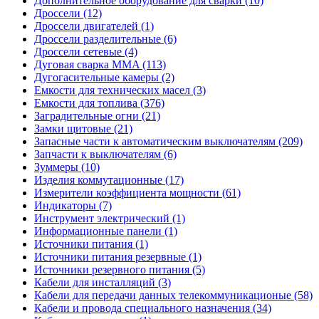
Дополнительное оборудование для сварки (10)
Дроссели (12)
Дроссели двигателей (1)
Дроссели разделительные (6)
Дроссели сетевые (4)
Дуговая сварка MMA (113)
Дугогасительные камеры (2)
Емкости для технических масел (3)
Емкости для топлива (376)
Заградительные огни (21)
Замки щитовые (21)
Запасные части к автоматическим выключателям (209)
Запчасти к выключателям (6)
Зуммеры (10)
Изделия коммутационные (17)
Измерители коэффициента мощности (61)
Индикаторы (7)
Инструмент электрический (1)
Информационные панели (1)
Источники питания (1)
Источники питания резервные (1)
Источники резервного питания (5)
Кабели для инсталляций (3)
Кабели для передачи данных телекоммуникационые (58)
Кабели и провода специального назначения (34)