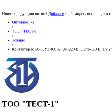
Ищете продукцию оптом?
Добавьте
свой запрос, поставщики са
Оптовики.kz
/
ТОО "ТЕСТ-1"
/
Товары
/
Контактор МК6-30У3 400 А, Uн-220 В, Uупр-110 В, в/к 2"З
ТОО "ТЕСТ-1"