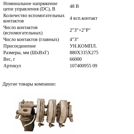
Номинальное напряжение
48 В
цепи управления (DC), В
Количество вспомогательных
4 всп.контакт
контактов
Число контактов
2"З"+2"Р"
(вспомогательных)
Число контактов (главных)
4"З"
Присоединение
УН.КОМПЛ.
Размеры, мм (ШхВхГ)
880Х335Х275
Вес, г
66000
Артикул
107400955 09
Другие товары компании: