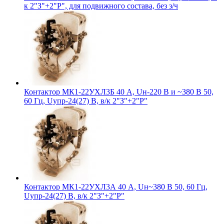
к 2"З"+2"Р", для подвижного состава, без з/ч
Контактор МК1-22УХЛ3Б 40 А, Uн-220 В и ~380 В 50,
60 Гц, Uупр-24(27) В, в/к 2"З"+2"Р"
Контактор МК1-22УХЛ3А 40 А, Uн~380 В 50, 60 Гц,
Uупр-24(27) В, в/к 2"З"+2"Р"