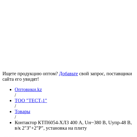
Ищете продукцию оптом?
Добавьте
свой запрос, поставщики
сайта его увидят!
Оптовики.kz
/
ТОО "ТЕСТ-1"
/
Товары
/
Контактор КТП6054-ХЛ3 400 А, Uн~380 В, Uупр-48 В,
в/к 2"З"+2"Р", установка на плиту