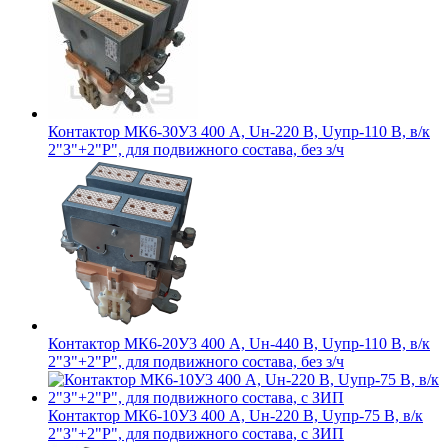
Контактор МК6-30У3 400 А, Uн-220 В, Uупр-110 В, в/к
2"З"+2"Р", для подвижного состава, без з/ч
Контактор МК6-20У3 400 А, Uн-440 В, Uупр-110 В, в/к
2"З"+2"Р", для подвижного состава, без з/ч
Контактор МК6-10У3 400 А, Uн-220 В, Uупр-75 В, в/к
2"З"+2"Р", для подвижного состава, с ЗИП