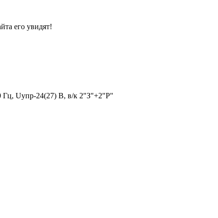
йта его увидят!
Гц, Uупр-24(27) В, в/к 2"З"+2"Р"