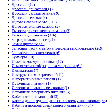
Дополнительное оборудование для сварки (10)
Дроссели (12)
Дроссели двигателей (1)
Дроссели разделительные (6)
Дроссели сетевые (4)
Дуговая сварка MMA (113)
Дугогасительные камеры (2)
Емкости для технических масел (3)
Емкости для топлива (376)
Заградительные огни (21)
Замки щитовые (21)
Запасные части к автоматическим выключателям (209)
Запчасти к выключателям (6)
Зуммеры (10)
Изделия коммутационные (17)
Измерители коэффициента мощности (61)
Индикаторы (7)
Инструмент электрический (1)
Информационные панели (1)
Источники питания (1)
Источники питания резервные (1)
Источники резервного питания (5)
Кабели для инсталляций (3)
Кабели для передачи данных телекоммуникационые (58)
Кабели и провода специального назначения (34)