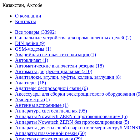
Казахстан, Актобе
О компании
Контакты
Все товары (33992)
Cигнальные устройства для промышленных целей (2)
DIN-рейки (9)
GSM-модемы (1)
Аварийная световая сигнализация (1)
Автоклимат (1)
Автоматические включатели резерва (18)
Автоматы дифференциальные (210)
Адапталоки, втулки, муфты, колена, заглушки (8)
Адаптеры (18)
Адаптеры беспроводной связи (6)
Аксессуары для сборки электрощитового оборудования (9
Амперметры (1)
Антенны встроенные (1)
Аппаратура светосигнальная (95)
Аппараты Nowatech ZEEN c протоколированием (5)
Аппараты Nowatech ZERN без протоколирования (5)
Аппараты для стыковой сварки полимерных труб MONST
Аппараты плазменной резки (50)
Арматура светосигнальная (29)