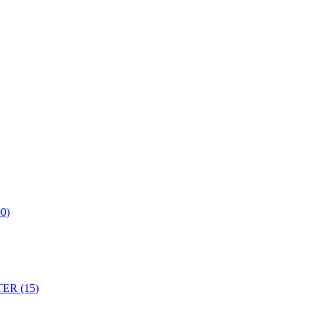
0)
ER (15)