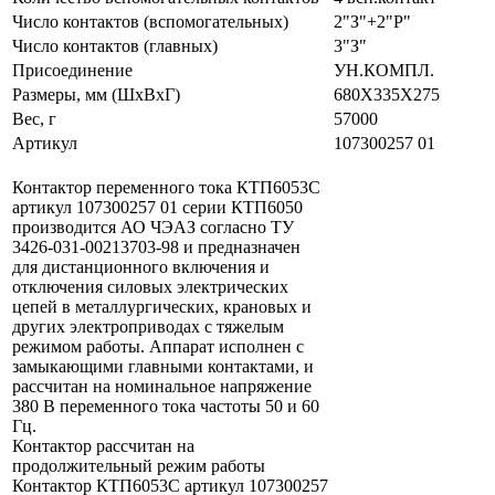
Число контактов (вспомогательных)
2"З"+2"Р"
Число контактов (главных)
3"З"
Присоединение
УН.КОМПЛ.
Размеры, мм (ШхВхГ)
680Х335Х275
Вес, г
57000
Артикул
107300257 01
Контактор переменного тока КТП6053С
артикул 107300257 01 серии КТП6050
производится АО ЧЭАЗ согласно ТУ
3426-031-00213703-98 и предназначен
для дистанционного включения и
отключения силовых электрических
цепей в металлургических, крановых и
других электроприводах с тяжелым
режимом работы. Аппарат исполнен c
замыкающими главными контактами, и
рассчитан на номинальное напряжение
380 В переменного тока частоты 50 и 60
Гц.
Контактор рассчитан на
продолжительный режим работы
Контактор КТП6053С артикул 107300257