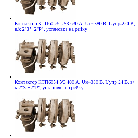
Контактор КТП6053С-У3 630 А, Uн~380 В, Uупр-220 В,
в/к 2"З"+2"Р", установка на рейку
Контактор КТП6054-У3 400 А, Uн~380 В, Uупр-24 В, в/
к 2"З"+2"Р", установка на рейку