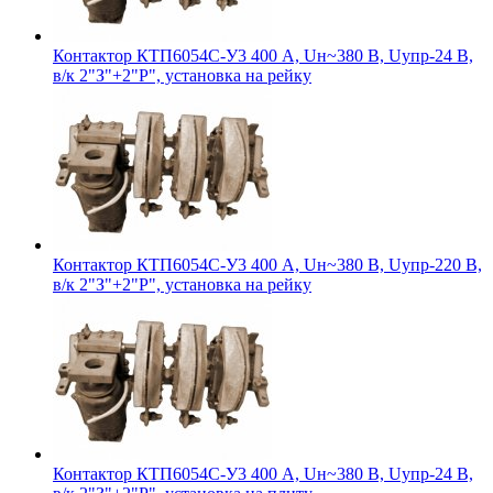
Контактор КТП6054С-У3 400 А, Uн~380 В, Uупр-24 В,
в/к 2"З"+2"Р", установка на рейку
Контактор КТП6054С-У3 400 А, Uн~380 В, Uупр-220 В,
в/к 2"З"+2"Р", установка на рейку
Контактор КТП6054С-У3 400 А, Uн~380 В, Uупр-24 В,