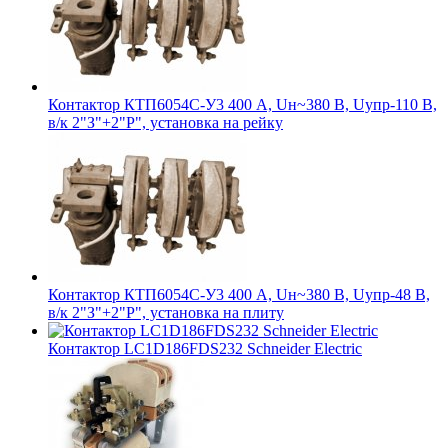
Контактор КТП6054С-У3 400 А, Uн~380 В, Uупр-110 В,
в/к 2"З"+2"Р", установка на рейку
Контактор КТП6054С-У3 400 А, Uн~380 В, Uупр-48 В,
в/к 2"З"+2"Р", установка на плиту
Контактор LC1D186FDS232 Schneider Electric