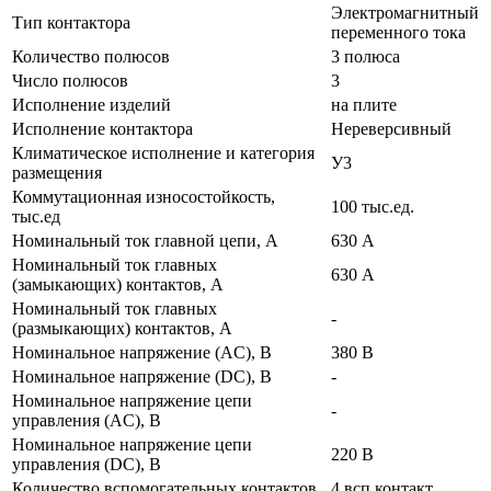
Электромагнитный
Тип контактора
переменного тока
Количество полюсов
3 полюса
Число полюсов
3
Исполнение изделий
на плите
Исполнение контактора
Нереверсивный
Климатическое исполнение и категория
У3
размещения
Коммутационная износостойкость,
100 тыс.ед.
тыс.ед
Номинальный ток главной цепи, А
630 А
Номинальный ток главных
630 А
(замыкающих) контактов, А
Номинальный ток главных
-
(размыкающих) контактов, А
Номинальное напряжение (AC), В
380 В
Номинальное напряжение (DC), В
-
Номинальное напряжение цепи
-
управления (AC), В
Номинальное напряжение цепи
220 В
управления (DC), В
Количество вспомогательных контактов
4 всп.контакт