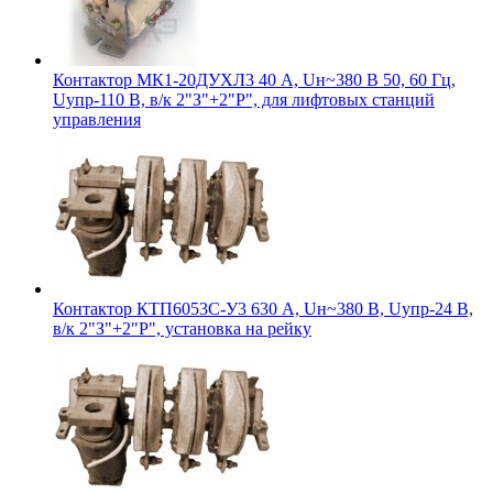
Контактор МК1-20ДУХЛ3 40 А, Uн~380 В 50, 60 Гц,
Uупр-110 В, в/к 2"З"+2"Р", для лифтовых станций
управления
Контактор КТП6053С-У3 630 А, Uн~380 В, Uупр-24 В,
в/к 2"З"+2"Р", установка на рейку