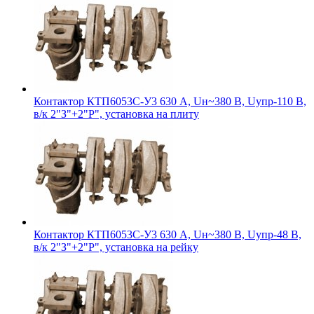
Контактор КТП6053С-У3 630 А, Uн~380 В, Uупр-110 В,
в/к 2"З"+2"Р", установка на плиту
Контактор КТП6053С-У3 630 А, Uн~380 В, Uупр-48 В,
в/к 2"З"+2"Р", установка на рейку