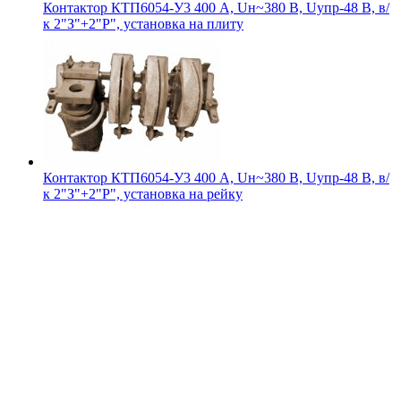
Контактор КТП6054-У3 400 А, Uн~380 В, Uупр-48 В, в/
к 2"З"+2"Р", установка на плиту
Контактор КТП6054-У3 400 А, Uн~380 В, Uупр-48 В, в/
к 2"З"+2"Р", установка на рейку