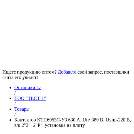
Ищете продукцию оптом?
Добавьте
свой запрос, поставщики
сайта его увидят!
Оптовики.kz
/
ТОО "ТЕСТ-1"
/
Товары
/
Контактор КТП6053С-У3 630 А, Uн~380 В, Uупр-220 В,
в/к 2"З"+2"Р", установка на плиту