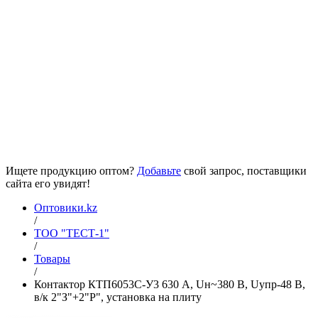
Ищете продукцию оптом?
Добавьте
свой запрос, поставщики
сайта его увидят!
Оптовики.kz
/
ТОО "ТЕСТ-1"
/
Товары
/
Контактор КТП6053С-У3 630 А, Uн~380 В, Uупр-48 В,
в/к 2"З"+2"Р", установка на плиту