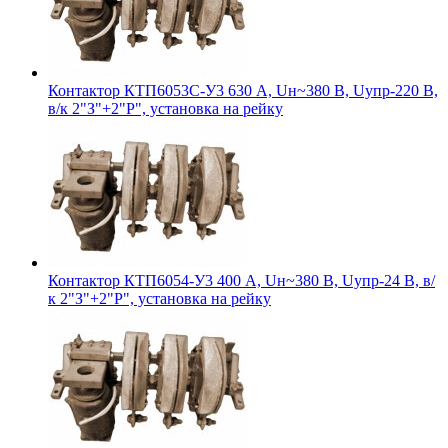
Контактор КТП6053С-У3 630 А, Uн~380 В, Uупр-220 В,
в/к 2"З"+2"Р", установка на рейку
Контактор КТП6054-У3 400 А, Uн~380 В, Uупр-24 В, в/
к 2"З"+2"Р", установка на рейку