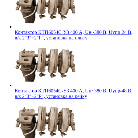
Контактор КТП6054С-У3 400 А, Uн~380 В, Uупр-24 В,
в/к 2"З"+2"Р", установка на плиту
Контактор КТП6054С-У3 400 А, Uн~380 В, Uупр-48 В,
в/к 2"З"+2"Р", установка на рейку