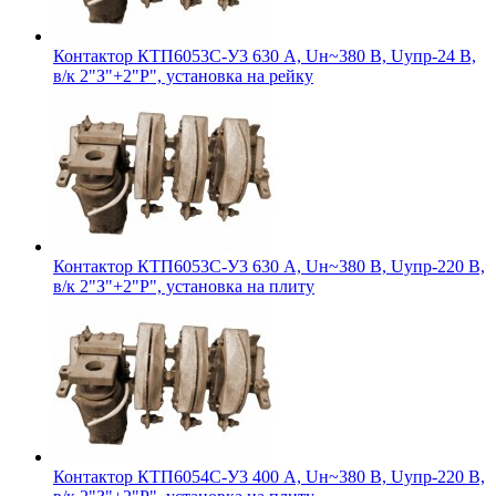
Контактор КТП6053С-У3 630 А, Uн~380 В, Uупр-24 В,
в/к 2"З"+2"Р", установка на рейку
Контактор КТП6053С-У3 630 А, Uн~380 В, Uупр-220 В,
в/к 2"З"+2"Р", установка на плиту
Контактор КТП6054С-У3 400 А, Uн~380 В, Uупр-220 В,