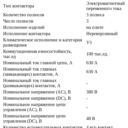
Электромагнитный
Тип контактора
переменного тока
Количество полюсов
3 полюса
Число полюсов
3
Исполнение изделий
на плите
Исполнение контактора
Нереверсивный
Климатическое исполнение и категория
У3
размещения
Коммутационная износостойкость,
100 тыс.ед.
тыс.ед
Номинальный ток главной цепи, А
630 А
Номинальный ток главных
630 А
(замыкающих) контактов, А
Номинальный ток главных
-
(размыкающих) контактов, А
Номинальное напряжение (AC), В
380 В
Номинальное напряжение (DC), В
-
Номинальное напряжение цепи
-
управления (AC), В
Номинальное напряжение цепи
48 В
управления (DC), В
Количество вспомогательных контактов
4 всп.контакт