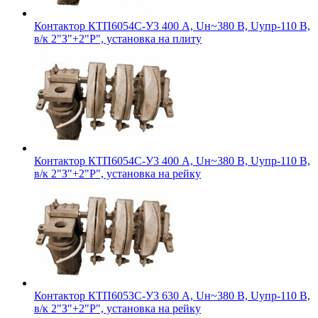
Контактор КТП6054С-У3 400 А, Uн~380 В, Uупр-110 В,
в/к 2"З"+2"Р", установка на плиту
Контактор КТП6054С-У3 400 А, Uн~380 В, Uупр-110 В,
в/к 2"З"+2"Р", установка на рейку
Контактор КТП6053С-У3 630 А, Uн~380 В, Uупр-110 В,
в/к 2"З"+2"Р", установка на рейку