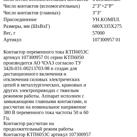
Число контактов (вспомогательных)
2"З"+2"Р"
Число контактов (главных)
3"З"
Присоединение
УН.КОМПЛ.
Размеры, мм (ШхВхГ)
680Х335Х275
Вес, г
57000
Артикул
107300957 01
Контактор переменного тока КТП6053С
артикул 107300957 01 серии КТП6050
производится АО ЧЭАЗ согласно ТУ
3426-031-00213703-98 и создан для
дистанционного включения и
отключения силовых электрических
цепей в металлургических, крановых и
других электроприводах с тяжелым
режимом работы. Аппарат исполнен c
замыкающими главными контактами, и
рассчитан на номинальное напряжение
380 В переменного тока частоты 50 и 60
Гц.
Контактор рассчитан на
продолжительный режим работы
Контактор КТП6053С артикул 107300957