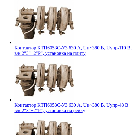
Контактор КТП6053С-У3 630 А, Uн~380 В, Uупр-110 В,
в/к 2"З"+2"Р", установка на плиту
Контактор КТП6053С-У3 630 А, Uн~380 В, Uупр-48 В,
в/к 2"З"+2"Р", установка на рейку