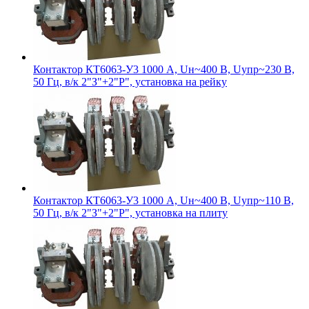
Контактор КТ6063-У3 1000 А, Uн~400 В, Uупр~230 В,
50 Гц, в/к 2"З"+2"Р", установка на рейку
Контактор КТ6063-У3 1000 А, Uн~400 В, Uупр~110 В,
50 Гц, в/к 2"З"+2"Р", установка на плиту