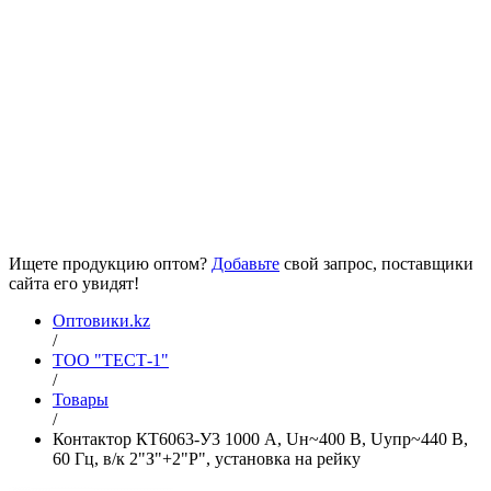
Ищете продукцию оптом?
Добавьте
свой запрос, поставщики
сайта его увидят!
Оптовики.kz
/
ТОО "ТЕСТ-1"
/
Товары
/
Контактор КТ6063-У3 1000 А, Uн~400 В, Uупр~440 В,
60 Гц, в/к 2"З"+2"Р", установка на рейку