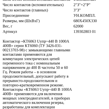
Число контактов (вспомогательных)
2"З"+2"Р"
Число контактов (главных)
3"З"
Присоединение
УН.КОМПЛ.
Размеры, мм (ШхВхГ)
680Х450Х330
Вес, г
62000
Артикул
139302803 01
Контактор «КТ6063 Uупр~440 В 1000А
400В» серии КТ6060 (ТУ 3426-031-
00213703-98) с замыкающими главными
контактами применяются для
коммутации электрических цепей
переменного тока с номинальным
напряжением до 400 В частоты 50 и 60
Гц. Режим работы – в основном
продолжительный, допускают работу в
прерывисто-продолжительном и
повторно-кратковременном режиме.
Контакторы «КТ6063 Uупр~440 В 1000А
400В» применяются для включения
мощных электродвигателей, в приборах
автоматического включения резерва,
разработаны для комплектации