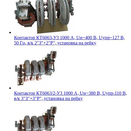
Контактор КТ6063-У3 1000 А, Uн~400 В, Uупр~127 В,
50 Гц, в/к 2"З"+2"Р", установка на рейку
Контактор КТ6063/2-У3 1000 А, Uн~380 В, Uупр-110 В,
в/к 3"З"+3"Р", установка на рейку