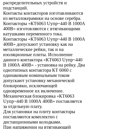
распределительных устройств и
подстанций.
Контакты контакторов изготавливаются
из металлокерамики на основе серебра.
Контакторы «КТ6063 Uупр~440 В 1000А
400В» изготовляются с втягивающими
катушками переменного тока.
Контакторы «КТ6063 Uупр~440 В 1000А
400В» допускают установку как на
металлические рейки, так и на
изоляционные плиты. Исполнение
данного контактора «КТ6063 Uупр~440
В 1000А 400В» - установка на рейку. Два
однотипных контактора КТ 6060 с
одинаковым номинальным током
допускают установку механической
блокировки, исключающей
одновременное их включение.
Механическая блокировка «КТ6063
Uупр~440 В 1000А 400В» поставляется
за отдельную плату.
Для установки на плиту контакторы
поставляются комплектно с
дистанционными колодками.
При напряжении на втягивающей