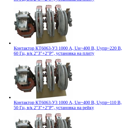
Контактор КТ6063-У3 1000 А, Uн~400 В, Uупр~220 В,
60 Гц, в/к 2"З"+2"Р", установка на плиту
Контактор КТ6063-У3 1000 А, Uн~400 В, Uупр~110 В,
50 Гц, в/к 2"З"+2"Р", установка на рейку