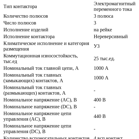
Электромагнитный
Тип контактора
переменного тока
Количество полюсов
3 полюса
Число полюсов
3
Исполнение изделий
на рейке
Исполнение контактора
Нереверсивный
Климатическое исполнение и категория
У3
размещения
Коммутационная износостойкость,
25 тыс.ед.
тыс.ед
Номинальный ток главной цепи, А
1000 А
Номинальный ток главных
1000 А
(замыкающих) контактов, А
Номинальный ток главных
-
(размыкающих) контактов, А
Номинальное напряжение (AC), В
400 В
Номинальное напряжение (DC), В
-
Номинальное напряжение цепи
440 В
управления (AC), В
Номинальное напряжение цепи
-
управления (DC), В
Количество вспомогательных контактов
4 всп.контакт