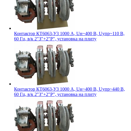
Контактор КТ6063-У3 1000 А, Uн~400 В, Uупр~110 В,
60 Гц, в/к 2"З"+2"Р", установка на плиту
Контактор КТ6063-У3 1000 А, Uн~400 В, Uупр~440 В,
60 Гц, в/к 2"З"+2"Р", установка на плиту