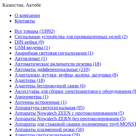
Казахстан, Актобе
О компании
Контакты
Все товары (33992)
Cигнальные устройства для промышленных целей (2)
DIN-рейки (9)
GSM-модемы (1)
Аварийная световая сигнализация (1)
Автоклимат (1)
Автоматические включатели резерва (18)
Автоматы дифференциальные (210)
Адапталоки, втулки, муфты, колена, заглушки (8)
Адаптеры (18)
Адаптеры беспроводной связи (6)
Аксессуары для сборки электрощитового оборудования (9
Амперметры (1)
Антенны встроенные (1)
Аппаратура светосигнальная (95)
Аппараты Nowatech ZEEN c протоколированием (5)
Аппараты Nowatech ZERN без протоколирования (5)
Аппараты для стыковой сварки полимерных труб MONST
Аппараты плазменной резки (50)
Арматура светосигнальная (29)