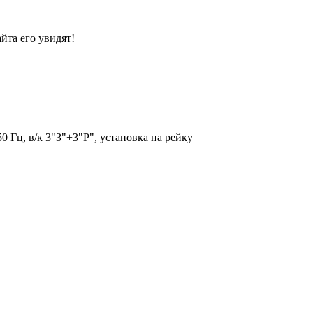
йта его увидят!
 Гц, в/к 3"З"+3"Р", установка на рейку