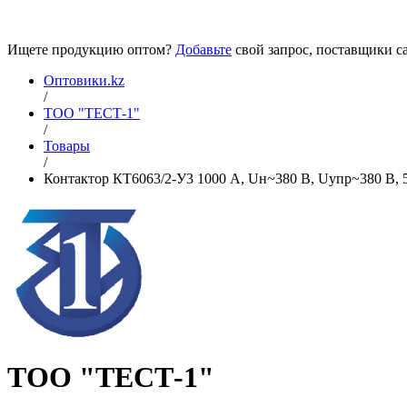
Ищете продукцию оптом?
Добавьте
свой запрос, поставщики са
Оптовики.kz
/
ТОО "ТЕСТ-1"
/
Товары
/
Контактор КТ6063/2-У3 1000 А, Uн~380 В, Uупр~380 В, 50
ТОО "ТЕСТ-1"