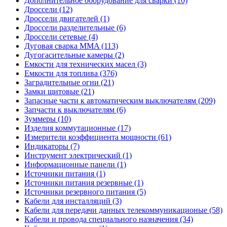
Дополнительное оборудование для сварки (10)
Дроссели (12)
Дроссели двигателей (1)
Дроссели разделительные (6)
Дроссели сетевые (4)
Дуговая сварка MMA (113)
Дугогасительные камеры (2)
Емкости для технических масел (3)
Емкости для топлива (376)
Заградительные огни (21)
Замки щитовые (21)
Запасные части к автоматическим выключателям (209)
Запчасти к выключателям (6)
Зуммеры (10)
Изделия коммутационные (17)
Измерители коэффициента мощности (61)
Индикаторы (7)
Инструмент электрический (1)
Информационные панели (1)
Источники питания (1)
Источники питания резервные (1)
Источники резервного питания (5)
Кабели для инсталляций (3)
Кабели для передачи данных телекоммуникационые (58)
Кабели и провода специального назначения (34)