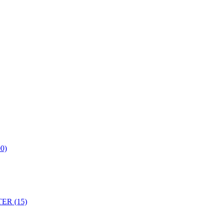
0)
ER (15)