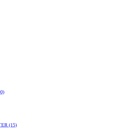
0)
ER (15)