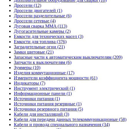
Дополнительное оборудование для сварки (10)
Дроссели (12)
Дроссели двигателей (1)
Дроссели разделительные (6)
Дроссели сетевые (4)
Дуговая сварка MMA (113)
Дугогасительные камеры (2)
Емкости для технических масел (3)
Емкости для топлива (376)
Заградительные огни (21)
Замки щитовые (21)
Запасные части к автоматическим выключателям (209)
Запчасти к выключателям (6)
Зуммеры (10)
Изделия коммутационные (17)
Измерители коэффициента мощности (61)
Индикаторы (7)
Инструмент электрический (1)
Информационные панели (1)
Источники питания (1)
Источники питания резервные (1)
Источники резервного питания (5)
Кабели для инсталляций (3)
Кабели для передачи данных телекоммуникационые (58)
Кабели и провода специального назначения (34)