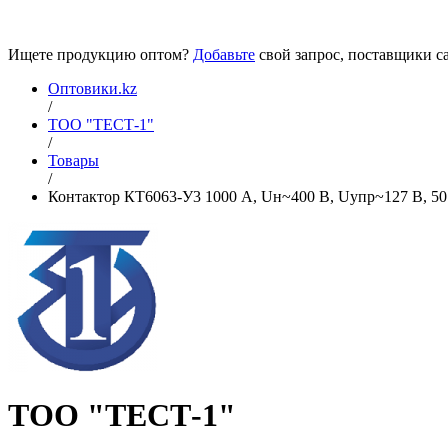
Ищете продукцию оптом?
Добавьте
свой запрос, поставщики са
Оптовики.kz
/
ТОО "ТЕСТ-1"
/
Товары
/
Контактор КТ6063-У3 1000 А, Uн~400 В, Uупр~127 В, 50 Г
ТОО "ТЕСТ-1"