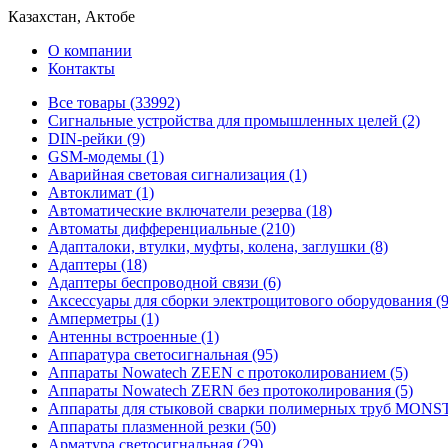
Казахстан, Актобе
О компании
Контакты
Все товары (33992)
Cигнальные устройства для промышленных целей (2)
DIN-рейки (9)
GSM-модемы (1)
Аварийная световая сигнализация (1)
Автоклимат (1)
Автоматические включатели резерва (18)
Автоматы дифференциальные (210)
Адапталоки, втулки, муфты, колена, заглушки (8)
Адаптеры (18)
Адаптеры беспроводной связи (6)
Аксессуары для сборки электрощитового оборудования (9
Амперметры (1)
Антенны встроенные (1)
Аппаратура светосигнальная (95)
Аппараты Nowatech ZEEN c протоколированием (5)
Аппараты Nowatech ZERN без протоколирования (5)
Аппараты для стыковой сварки полимерных труб MONST
Аппараты плазменной резки (50)
Арматура светосигнальная (29)