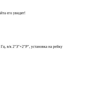
йта его увидят!
ц, в/к 2"З"+2"Р", установка на рейку