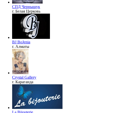
СПД Черныщук
г. Белая Церковь
BJ BoJenia
г. Алматы
Crystal Gallery
г. Караганда
La Bijouterie