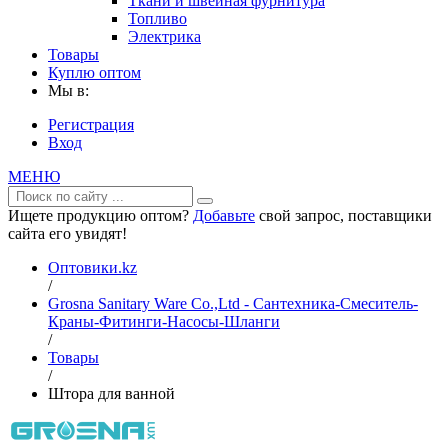
Ткани и швейная фурнитура
Топливо
Электрика
Товары
Куплю оптом
Мы в:
Регистрация
Вход
МЕНЮ
Ищете продукцию оптом?
Добавьте
свой запрос, поставщики
сайта его увидят!
Оптовики.kz
/
Grosna Sanitary Ware Co.,Ltd - Сантехника-Смеситель-
Краны-Фитинги-Насосы-Шланги
/
Товары
/
Штора для ванной